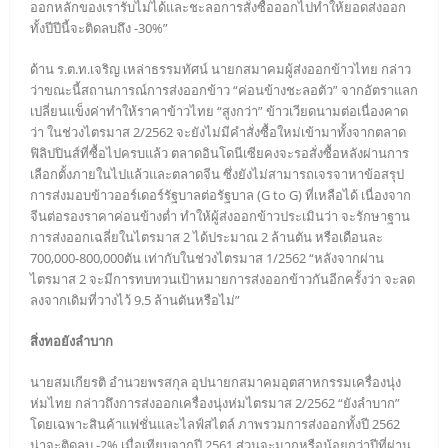
ออกหลักของเรารับไม่ได้และชะลอการสั่งซื้อออกไปทำให้ยอดส่งออก
ทั้งปีปีนี้จะติดลบถึง -30%”
ด้าน ร.ต.ท.เจริญ เหล่าธรรมทัศน์ นายกสมาคมผู้ส่งออกข้าวไทย กล่าว
ว่าขณะนี้สถานการณ์การส่งออกข้าว “ค่อนข้างชะลอตัว” จากอัตราแลก
เปลี่ยนแข็งค่าทำให้ราคาข้าวไทย “สูงกว่า” ข้าวเวียดนามต่อเนื่องคาด
ว่า ในช่วงไตรมาส 2/2562 จะยังไม่มีคำสั่งซื้อใหม่เข้ามาทั้งจากตลาด
ฟิลิปปินส์ที่ซื้อไปครบแล้ว ตลาดอินโดนีเซียคงจะรอสั่งซื้อหลังผ่านการ
เลือกตั้งภายในไปแล้วและตลาดจีน ซึ่งยังไม่สามารถเจรจาหาข้อสรุป
การส่งมอบข้าวออร์เดอร์รัฐบาลต่อรัฐบาล (G to G) ที่เหลือได้ เนื่องจาก
จีนต่อรองราคาค่อนข้างต่ำ ทำให้ผู้ส่งออกข้าวประเมินว่า จะรักษาฐาน
การส่งออกเฉลี่ยในไตรมาส 2 ได้ประมาณ 2 ล้านตัน หรือเดือนละ
700,000-800,000ตัน เท่ากับในช่วงไตรมาส 1/2562 “หลังจากผ่าน
ไตรมาส 2 จะมีการทบทวนเป้าหมายการส่งออกข้าวกันอีกครั้งว่า จะลด
ลงจากเดิมที่วางไว้ 9.5 ล้านตันหรือไม่”
สิ่งทอยังลำบาก
นายสมเกียรติ อำนวยพรสกุล อุปนายกสมาคมอุตสาหกรรมเครื่องนุ่ง
ห่มไทย กล่าวถึงการส่งออกเครื่องนุ่งห่มไตรมาส 2/2562 “ยังลำบาก”
โดยเฉพาะสินค้าแฟชั่นและไลฟ์สไตล์ ภาพรวมการส่งออกทั้งปี 2562
น่าจะติดลบ -2% เมื่อเทียบจากปี 2561 ส่วนจะมากหรือน้อยกว่าปีที่ผ่าน