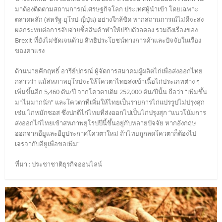
มาต้องติดตามสถานการณ์เศรษฐกิจโลก ประเทศผู้นำเข้า โดยเฉพาะ
ตลาดหลัก (สหรัฐ-ยุโรป-ญี่ปุ่น) อย่างใกล้ชิด หากสถานการณ์ไม่ดีจะส่ง
ผลกระทบต่อการจับจ่ายซื้อสินค้าทำให้ปรับตัวลดลง รวมถึงเรื่องของ
Brexit ที่ยังไม่ชัดเจนด้วย สิทธิประโยชน์ทางการค้าและปัจจัยในเรื่อง
ของค่าแรง
ด้านนายคึกฤทธิ์ อารีย์ปกรณ์ ผู้จัดการสมาคมผู้ผลิตไก่เพื่อส่งออกไทย
กล่าวว่า แม้สหภาพยุโรปจะให้โควตาไทยส่งเข้าเนื้อไก่ประเภทต่าง ๆ
เพิ่มขึ้นอีก 5,460 ตัน/ปี จากโควตาเดิม 252,000 ตัน/ปีนั้น ถือว่า “เพิ่มขึ้น
มาไม่มากนัก” และโควตาที่เพิ่มให้ไทยเป็นรายการไก่แปรรูปไม่ปรุงสุก
เช่น ไก่หมักซอส ซึ่งปกติไก่ไทยที่ส่งออกไปเป็นไก่ปรุงสุก “แนวโน้มการ
ส่งออกไก่ไทยเข้าสหภาพยุโรปปีนี้ขึ้นอยู่กับหลายปัจจัย หากอังกฤษ
ออกจากอียูและอียูประกาศโควตาใหม่ ถ้าไทยถูกลดโควตาก็ต้องไป
เจรจากับอียูเพื่อขอเพิ่ม”
ที่มา : ประชาชาติธุรกิจออนไลน์