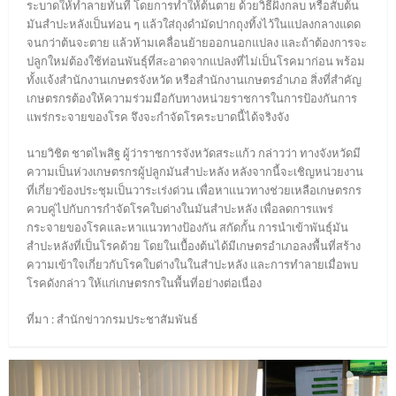
ระบาดให้ทำลายทันที โดยการทำให้ต้นตาย ด้วยวิธีฝังกลบ หรือสับต้น
มันสำปะหลังเป็นท่อน ๆ แล้วใส่ถุงดำมัดปากถุงทิ้งไว้ในแปลงกลางแดด
จนกว่าต้นจะตาย แล้วห้ามเคลื่อนย้ายออกนอกแปลง และถ้าต้องการจะ
ปลูกใหม่ต้องใช้ท่อนพันธุ์ที่สะอาดจากแปลงที่ไม่เป็นโรคมาก่อน พร้อม
ทั้งแจ้งสำนักงานเกษตรจังหวัด หรือสำนักงานเกษตรอำเภอ สิ่งที่สำคัญ
เกษตรกรต้องให้ความร่วมมือกับทางหน่วยราชการในการป้องกันการ
แพร่กระจายของโรค จึงจะกำจัดโรคระบาดนี้ได้จริงจัง
นายวิชิต ชาตไพสิฐ ผู้ว่าราชการจังหวัดสระแก้ว กล่าวว่า ทางจังหวัดมี
ความเป็นห่วงเกษตรกรผู้ปลูกมันสำปะหลัง หลังจากนี้จะเชิญหน่วยงาน
ที่เกี่ยวข้องประชุมเป็นวาระเร่งด่วน เพื่อหาแนวทางช่วยเหลือเกษตรกร
ควบคู่ไปกับการกำจัดโรคใบด่างในมันสำปะหลัง เพื่อลดการแพร่
กระจายของโรคและหาแนวทางป้องกัน สกัดกั้น การนำเข้าพันธุ์มัน
สำปะหลังที่เป็นโรคด้วย โดยในเบื้องต้นได้มีเกษตรอำเภอลงพื้นที่สร้าง
ความเข้าใจเกี่ยวกับโรคใบด่างในในสำปะหลัง และการทำลายเมื่อพบ
โรคดังกล่าว ให้แก่เกษตรกรในพื้นที่อย่างต่อเนื่อง
ที่มา : สำนักข่าวกรมประชาสัมพันธ์