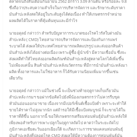
ตลาดจนถึงสิ้นเดือนกันยายน 2562 อีกราว 3.09 ล้านตัน หรือร้อยละ 9.8
ซึ่งถือว่าประสบความสำเร็จในการบริหารจัดการ และรักษาระดับราคา
มันสำปะหลังสดให้อยู่ในระดับสูงได้ต่อเนื่อง ทำให้เกษตรกรจำหน่าย
ผลผลิตได้ในราคาที่คุ้มต้นทุนและมีกำไร
นายอดุลย์ กล่าวว่า สำหรับปัญหาการระบาดของโรคไวรัสใบด่างมัน
สำปะหลัง ( CMD) ไทยสามารถบริหารจัดการและป้องกันการแพร่
ระบาดได้ ส่งผลให้ประเทศไทยสามารถผลิตแปรรูป และส่งออกสินค้า
มันสำปะหลังได้อย่างต่อเนื่อง เพราะผู้ซื้อ ผู้นำเข้า มีความเชื่อมั่น ซึ่งจะ
ส่งผลดีทำให้ไทยส่งออกผลิตภัณฑ์มันสำปะหลังสู่ตลาดโลกได้เพิ่มขึ้น
ไม่เพียงแค่นั้น สินค้ามันสำปะหลังนวัตกรรม ที่มีการนำมันสำปะหลังมา
ผลิต ทั้งอาหารและไม่ใช่อาหาร ก็ได้รับความนิยมเพิ่มมากขึ้นเช่น
เดียวกัน
นายอดุลย์ กล่าวว่า แม้ในช่วงนี้ จะเป็นช่วงท้ายฤดูกาลเก็บเกี่ยวมัน
สำปะหลัง กรมฯ ขอฝากข้อคิดไปยังพี่น้องเกษตรกรว่าไม่ควรรีบขุด
หัวมันอ่อนออกมาขาย เนื่องจากมีเปอร์เซ็นต์เชื้อแป้งต่ำ เพราะจะทำให้
ขายได้ราคาไม่สูงมากนัก แต่ถ้ารอให้มีเชื้อแป้งสมบูรณ์ ก็จะขายได้ใน
ราคาที่ดีขึ้น นอกจากนี้ ขอให้เกษตรกรเตรียมท่อนพันธุ์มันสำปะหลังให้
เพียงพอสำหรับการเพาะปลูกในฤดูกาลถัดไป คาดว่าในระยะถัดไป
ภูมิภาคเอเชียตะวันออกเฉียงใต้ จะเกิดภาวะการขาดแคลนท่อนพันธุ์
มันสำปะหลังที่ปลอดโรค CMD ส่งผลให้มีความต้องการท่อนพันธุ์มัน