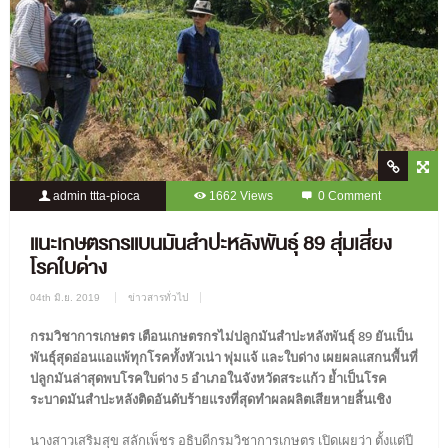
admin ttta-pioca
1662 Views
0 Comment
แนะเกษตรกรแบนมันสำปะหลังพันธุ์ 89 สุ่มเสี่ยง
โรคใบด่าง
04th มิ.ย. 2019
ข่าวสารทั่วไป
กรมวิชาการเกษตร เตือนเกษตรกรไม่ปลูกมันสำปะหลังพันธุ์ 89 ยันเป็น
พันธุ์สุดอ่อนแอแพ้ทุกโรคทั้งหัวเน่า พุ่มแจ้ และใบด่าง เผยผลแสกนพื้นที่
ปลูกมันล่าสุดพบโรคใบด่าง 5 อำเภอในจังหวัดสระแก้ว ย้ำเป็นโรค
ระบาดมันสำปะหลังติดอันดับร้ายแรงที่สุดทำผลผลิตเสียหายสิ้นเชิง
นางสาวเสริมสุข สลักเพ็ชร อธิบดีกรมวิชาการเกษตร เปิดเผยว่า ตั้งแต่ปี