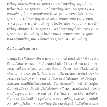
เหรียญ, ผลิตภัณฑ์ยาง 6% มูลค่า 11,685 ล้านเหรียญ, อัญมณีและ
เครื่องประดับ 5% มูลค่า 12,577 ล้านเหรียญ, สิ่งทอ 5% มูลค่า 7,494
ล้านเหรียญ, อิเล็กทรอนิกส์ขยายตัว 4% (จากคาดการณ์เดิม 3.5%)
มูลค่า 39,706 ล้านเหรียญ, ยานยนต์และส่วนประกอบ 4% (จากเดิม
3.5%) มูลค่า 39,052 ล้านเหรียญ, เครื่องใช้ไฟฟ้า 3% มูลค่า 25,071 ล้าน
เหรียญ, เม็ดพลาสติก 3% มูลค่า 15,043 ล้านเหรียญ,น้ำมันสำเร็จรูป 3%
มูลค่า 9,595 ล้านเหรียญ, เครื่องจักรกลและส่วนประกอบ 3% มูลค่า
8,448 ล้านเหรียญ และเคมีภัณฑ์ 3% มูลค่า 9,455 ล้านเหรียญ
มันเส้นอ่วมติดลบ -30%
นายบุญชัย ศรีชัยยงพานิช นายกสมาคมการค้ามันสำปะหลังไทย กล่าว
ถึงแนวโน้มการส่งออกผลิตภัณฑ์มันสำปะหลังในช่วงไตรมาส 2 ว่า จะ
ลดลงต่อเนื่องจากไตรมาส 1/2562 ที่ส่งออกติดลบ -40% หรือส่งออกได้
ปริมาณ 1,813,000 ตัน ซึ่งเป็นผลมาจากปริมาณซัพพลายมันสำปะหลัง
ลดลงจากเกิดปัญหาราคาตกต่ำเมื่อปี 2558 ทำให้เกษตรกรหันไปปลูก
อ้อยแทน “ตอนนี้ก็ยังไม่กลับมาปลูกมัน” ประกอบกับการนำเข้าวัตถุดิบ
มันสำปะหลังจากเพื่อนบ้านไม่ได้เช่นทุก ๆ ปี เพราะผลผลิตมันสำปะหลัง
ของกัมพูชาลดลงจากการระบาดของโรคใบด่าง และค่าเงินบาทที่แข็ง
ขึ้น “ราคามันเส้นปรับตัวสูงขึ้น ตันละ 15-20 เหรียญ FOB หรือจากต้นปี
200 เหรียญ ก็เป็น 215-220 เหรียญ/ตัน ราคานี้ลูกค้าจีนซึ่งเป็นตลาดส่ง