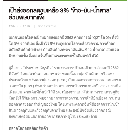
เป้าส่งออกลดวูบเหลือ 3% ‘ข้าว-มัน-น้ำตาล’
อ่วมพิษบาทแข็ง
17th เม.ย. 2019
ข่าวสารทั่วไป
เอกชนถอดใจหดเป้าหมายส่งออกปี 2562 คาดการณ์ “Q2” โต 0% ทั้งปี
โต 3% จากที่เคยตั้งเป้าไว้ 5% เหตุตลาดโลกระส่ำสงครามการค้าลด
สต๊อกสินค้านำเข้าลง ด้านสินค้าเกษตร “มันเส้น-ข้าว-น้ำตาล” อ่วมเจอ
พิษบาทแข็ง สิ่งทอหวั่นขึ้นค่าแรงกระทบซ้ำเติมแข่งไม่ได้
ผู้สื่อข่าว “ประชาชาติธุรกิจ” รายงานการปรับลดเป้าการส่งออกปี 2562
ที่จัดทำโดยสถาบันภาคเอกชนว่า ขณะนี้สภาผู้ส่งสินค้าทางเรือแห่ง
ประเทศไทย หรือสภาผู้ส่งออก (สรท.) กับคณะกรรมการร่วมภาคเอกชน
3 สถาบัน (กกร.) ต่างปรับลดประมาณการเป้าการส่งออกปี 2562 ลงเหลือ
เพียง 3% จากเดิมที่ตั้งเป้าไว้ที่ 5% เนื่องจากแนวโน้มภาพรวมเศรษฐกิจ
โลกยังได้รับผลกระทบจากมาตรการสงครามการค้าที่ยืดเยื้อจนกระทบ
ต่อตลาดส่งออกสำคัญของไทย โดยเฉพาะตลาดจีนที่ต้องลดการนำเข้า
สินค้าวัตถุดิบและกึ่งวัตถุดิบจากไทย และยังมีปัจจัยเสี่ยงจากกรณี
อังกฤษเตรียมแยกตัวออกจากสหภาพยุโรป (Brexit) ด้วย
ตลาดโลกลดสต๊อกสินค้า