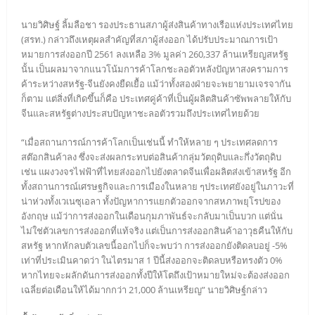
นายวิศิษฐ์ ลิ้มลือชา รองประธานสภาผู้ส่งสินค้าทางเรือแห่งประเทศไทย
(สรท.) กล่าวถึงเหตุผลสำคัญที่สภาผู้ส่งออก ได้ปรับประมาณการเป้า
หมายการส่งออกปี 2561 ลงเหลือ 3% มูลค่า 260,337 ล้านเหรียญสหรัฐ
นั้น เป็นผลมาจากแนวโน้มการค้าโลกชะลอตัวหลังปัญหาสงครามการ
ค้าระหว่างสหรัฐ-จีนยังคงยืดเยื้อ แม้ว่าทั้งสองฝ่ายจะพยายามเจรจากัน
ก็ตาม แต่สิ่งที่เกิดขึ้นก็คือ ประเทศคู่ค้าที่เป็นผู้ผลิตสินค้าซัพพลายให้กับ
จีนและสหรัฐต่างประสบปัญหาชะลอตัวรวมถึงประเทศไทยด้วย
“เมื่อสถานการณ์การค้าโลกเป็นเช่นนี้ ทำให้หลาย ๆ ประเทศลดการ
สต๊อกสินค้าลง ซึ่งจะส่งผลกระทบต่อสินค้ากลุ่มวัตถุดิบและกึ่งวัตถุดิบ
เช่น แผงวงจรไฟฟ้าที่ไทยส่งออกไปยังตลาดจีนเพื่อผลิตส่งเข้าสหรัฐ อีก
ทั้งสถานการณ์เศรษฐกิจและการเมืองในหลาย ๆประเทศยังอยู่ในภาวะที่
น่าห่วงทั้งเวเนซุเอลา ทั้งปัญหาการแยกตัวออกจากสหภาพยุโรปของ
อังกฤษ แม้ว่าการส่งออกในเดือนกุมภาพันธ์จะกลับมาเป็นบวก แต่นั่น
ไม่ใช่ตัวเลขการส่งออกที่แท้จริง แต่เป็นการส่งออกสินค้าอาวุธคืนให้กับ
สหรัฐ หากหักลบตัวเลขนี้ออกไปก็จะพบว่า การส่งออกยังติดลบอยู่ -5%
เท่าที่ประเมินคาดว่า ในไตรมาส 1 ปีนี้ส่งออกจะติดลบหรือทรงตัว 0%
หากไทยจะผลักดันการส่งออกทั้งปีให้โตถึงเป้าหมายใหม่จะต้องส่งออก
เฉลี่ยต่อเดือนให้ได้มากกว่า 21,000 ล้านเหรียญ” นายวิศิษฐ์กล่าว