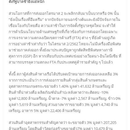
ตั้งรัฐบาลช้ายิ่งแย่หนัก
ส่วนโอกาสที่การส่งออกไตรมาส 2 จะพลิกกลับมาเป็นบวกหรือ 0% นั้น
“ยังเป็นเรื่องที่อึมครึม” จากปัจจัยภายนอกข้างต้นและยังมีปัจจัยภายใน
เชื่อมโยงกับไทยคือ ความล่าช้าในการจัดตั้งรัฐบาลชุดใหม่ จะทำให้
การดำเนินนโยบายด้านเศรษฐกิจที่เกี่ยวข้องกับการส่งออกโดยเฉพาะ
การเจรจาความตกลงเปิดเขตการค้าเสรี (FTA) ต่าง ๆ ที่ยังค้างอยู่เกิด
การอย่างล่าช้าเท่ากับว่า ในไตรมาส 2/2562 ไทยจะไม่มีเครื่องมือพิเศษ
มาช่วยภาคส่งออก ทั้งยังมาประสบปัญหาถูกตัดสิทธิพิเศษทางภาษี
ศุลกากร (GSP) อีก หากเทียบกับประเทศแข่งอย่างเวียดนา-อินโดนีเซีย ที่
สามารถบรรลุความตกลง FTA กับประเทศคู่ค้ารายสำคัญ ๆ ไปแล้ว
ทั้งนี้ สภาผู้ส่งสินค้าทางเรือได้ปรับลดเป้าหมายการส่งออกลงเหลือ 3%
จากการประเมินว่า การส่งออกรายสินค้ากลุ่มสินค้าเกษตรและ
อุตสาหกรรมเกษตรจะขยายตัว 1.40% มูลค่า 41,632 ล้านเหรียญ มี
สินค้าที่น่าห่วงคือ ผลิตภัณฑ์มันสำปะหลังคาดว่าจะติดลบ -10%
มูลค่า2,800 ล้านเหรียญ, น้ำตาล -7% มูลค่า 2,567 ล้านเหรียญ, ข้าว 0%
มูลค่า 5,619 ล้านเหรียญ ส่วนยางพาราขยายตัว 3% มูลค่า 4,740 ล้าน
เหรียญ, อาหาร 5% มูลค่า 22,406 ล้านเหรียญ
ส่วนสินค้าอุตสาหกรรมสำคัญคาดว่า จะขยายตัว 3% มูลค่า 207,205
ล้านเหรียญ โดยสินค้าวัสดุก่อสร้างขยายตัว7% มูลค่า 10,479 ล้าน