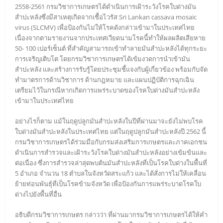
2558-2561 กรมวิชาการเกษตรได้ดำเนินการเฝ้าระวังโรคใบด่างมัน
สำปะหลังซึ่งมีสาเหตุเกิดจากเชื้อไวรัส Sri Lankan cassava mosaic
virus (SLCMV) เพื่อป้องกันไม่ให้โรคดังกล่าวเข้ามาในประเทศไทย
เนื่องจากตามรายงานจากประเทศเวียดนามโรคนี้ทำให้ผลผลิตเสียหาย
50- 100 เปอร์เซ็นต์ ที่สำคัญสามารถเข้าทำลายมันสำปะหลังได้ทุกระยะ
การเจริญเติบโต โดยกรมวิชาการเกษตรได้เข้มงวดการนำเข้ามัน
สำปะหลัง และสร้างการรับรู้โดยประชุมชี้แจงกับผู้เกี่ยวข้อง พร้อมกับจัด
ทำมาตรการด้านวิชาการ ด้านกฎหมาย และแผนปฏิบัติการฉุกเฉิน
เตรียมไว้ในกรณีหากเกิดการแพร่ระบาดของโรคใบด่างมันสำปะหลัง
เข้ามาในประเทศไทย
อย่างไรก็ตาม แม้ในฤดูปลูกมันสำปะหลังในปีที่ผ่านมาจะยังไม่พบโรค
ใบด่างมันสำปะหลังในประเทศไทย แต่ในฤดูปลูกมันสำปะหลังปี 2562 นี้
กรมวิชาการเกษตรได้ร่วมมือกับกรมส่งเสริมการเกษตรและภาคเอกชน
ดำเนินการสำรวจและเฝ้าระวังโรคใบด่างมันสำปะหลังอย่างเข้มข้นและ
ต่อเนื่อง ซึ่งการสำรวจล่าสุดพบต้นมันสำปะหลังที่เป็นโรคใบด่างในพื้นที่
5 อำเภอ จำนวน 18 ตำบลในจังหวัดสระแก้ว และได้สั่งการไม่ให้เคลื่อน
ย้ายท่อนพันธุ์ที่เป็นโรคข้ามจังหวัด เพื่อป้องกันการแพร่ระบาดโรคใบ
ด่างไปยังพื้นที่อื่น
อธิบดีกรมวิชาการเกษตร กล่าวว่า ที่ผ่านมากรมวิชาการเกษตรได้ให้คำ