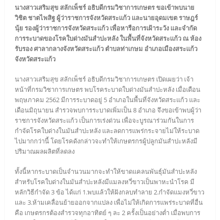
นางสาวเสริมสุข สลักเพ็ชร์ อธิบดีกรมวิชาการเกษตร ขอเข้าพบนาย
วิชิต ชาตไพสิฐ ผู้ว่าราชการจังหวัดสระแก้ว และนายอุดมเขต ราษฎร์
นุ้ย รองผู้ว่าราชการจังหวัดสระแก้ว เพื่อหารือการเฝ้าระวัง และจำกัด
การระบาดของโรคใบด่างมันสำปะหลัง ในพื้นที่จังหวัดสระแก้ว ณ ห้อง
รับรอง ศาลากลางจังหวัดสระแก้ว ตำบลท่าเกษม อำเภอเมืองสระแก้ว
จังหวัดสระแก้ว
นางสาวเสริมสุข สลักเพ็ชร์ อธิบดีกรมวิชาการเกษตร เปิดเผยว่า เจ้า
หน้าที่กรมวิชาการเกษตร พบโรคระบาดใบด่างมันสำปะหลัง เมื่อเดือน
พฤษภาคม 2562 มีการระบาดอยู่ 5 อำเภอในพื้นที่จังหวัดสระแก้ว และ
เดือนมิถุนายน สำรวจพบการระบาดเพิ่มเป็น 8 อำเภอ จึงขอเข้าพบผู้ว่า
ราชการจังหวัดสระแก้ว เป็นการเร่งด่วน เพื่อจะบูรณาร่วมกันในการ
กำจัดโรคใบด่างในมันสำปะหลัง และลดการแพร่กระจายไม่ให้ระบาด
ไปมากกว่านี้ โดยโรคดังกล่าวจะทำให้เกษตรกรผู้ปลูกมันสำปะหลังมี
ปริมาณผลผลิตที่ลดลง
ทั้งนี้หากระบาดเป็นจำนวนมากจะทำให้ขาดแคลนพันธุ์มันสำปะหลัง
สำหรับโรคใบด่างในมันสำปะหลังมีแมลงหวี่ขาวเป็นพาหะนำโรค มี
หลักวิธีกำจัด 3 ข้อ ได้แก่ 1.พบแล้วให้ฝังกลบทำลาย 2.กำจัดแมงหวี่ขาว
และ 3.ห้ามเคลื่อนย้ายออกจากแปลง เพื่อไม่ให้เกิดการแพร่ระบาดที่อื่น
คือ เกษตรกรต้องสำรวจทุกอาทิตย์ ๆ ละ 2 ครั้งเป็นอย่างต่ำ เมื่อพบการ