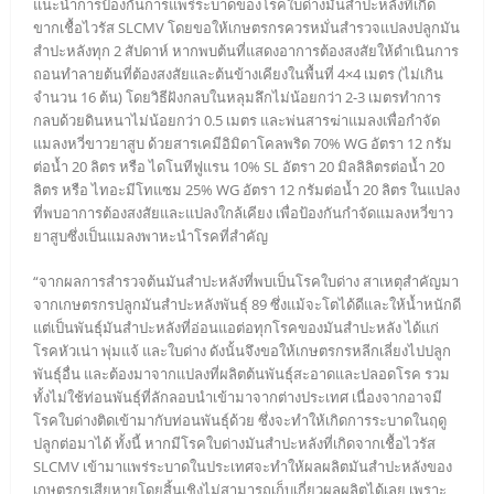
แนะนำการป้องกันการแพร่ระบาดของโรคใบด่างมันสำปะหลังที่เกิด
ขากเชื้อไวรัส SLCMV โดยขอให้เกษตรกรควรหมั่นสำรวจแปลงปลูกมัน
สำปะหลังทุก 2 สัปดาห์ หากพบต้นที่แสดงอาการต้องสงสัยให้ดำเนินการ
ถอนทำลายต้นที่ต้องสงสัยและต้นข้างเคียงในพื้นที่ 4×4 เมตร (ไม่เกิน
จำนวน 16 ต้น) โดยวิธีฝังกลบในหลุมลึกไม่น้อยกว่า 2-3 เมตรทำการ
กลบด้วยดินหนาไม่น้อยกว่า 0.5 เมตร และพ่นสารฆ่าแมลงเพื่อกำจัด
แมลงหวี่ขาวยาสูบ ด้วยสารเคมีอิมิดาโคลพริด 70% WG อัตรา 12 กรัม
ต่อน้ำ 20 ลิตร หรือ ไดโนทีฟูแรน 10% SL อัตรา 20 มิลลิลิตรต่อน้ำ 20
ลิตร หรือ ไทอะมีโทแซม 25% WG อัตรา 12 กรัมต่อน้ำ 20 ลิตร ในแปลง
ที่พบอาการต้องสงสัยและแปลงใกล้เคียง เพื่อป้องกันกำจัดแมลงหวี่ขาว
ยาสูบซึ่งเป็นแมลงพาหะนำโรคที่สำคัญ
“จากผลการสำรวจต้นมันสำปะหลังที่พบเป็นโรคใบด่าง สาเหตุสำคัญมา
จากเกษตรกรปลูกมันสำปะหลังพันธุ์ 89 ซึ่งแม้จะโตได้ดีและให้น้ำหนักดี
แต่เป็นพันธุ์มันสำปะหลังที่อ่อนแอต่อทุกโรคของมันสำปะหลัง ได้แก่
โรคหัวเน่า พุ่มแจ้ และใบด่าง ดังนั้นจึงขอให้เกษตรกรหลีกเลี่ยงไปปลูก
พันธุ์อื่น และต้องมาจากแปลงที่ผลิตต้นพันธุ์สะอาดและปลอดโรค รวม
ทั้งไม่ใช้ท่อนพันธุ์ที่ลักลอบนำเข้ามาจากต่างประเทศ เนื่องจากอาจมี
โรคใบด่างติดเข้ามากับท่อนพันธุ์ด้วย ซึ่งจะทำให้เกิดการระบาดในฤดู
ปลูกต่อมาได้ ทั้งนี้ หากมีโรคใบด่างมันสำปะหลังที่เกิดจากเชื้อไวรัส
SLCMV เข้ามาแพร่ระบาดในประเทศจะทำให้ผลผลิตมันสำปะหลังของ
เกษตรกรเสียหายโดยสิ้นเชิงไม่สามารถเก็บเกี่ยวผลผลิตได้เลย เพราะ