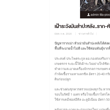
admin ttta-pio
เฝ้าระวังมันสำปะหลัง..ราก-หั
04th ก.พ. 2016
ข่าวสารทั่วไป
ปัญหารากเน่า หัวเน่ามันสำปะหลังได้ส่
พื้นที่ระบายน้ำไม่ดี และใช้ท่อนพันธุ์จาก
ประสงค์ ประไพตระกูล ผอ.กองส่งเสริมกา
เกษตรกร ระยะนี้ให้เฝ้าระวังอย่างใกล้ชิ
ทำความสะอาดเครื่องจักรกลการเกษตร ควร
กำจัดเชื้อราเมทาแลกซิล อัตรา 20-40 กรั
ดินก่อนปลูก
และช่วงฝนชุกควรตรวจแปลงทุกวัน หาก
รอบในรัศมี 1 เมตร หรือโรยเชื้อราไตรโ
ใช้สารเคมีฟอสอีทิล อะลูมิเนียม อัตรา 50 
หลังการระบาดและก่อนปลูกใหม่ แปลงที่เ