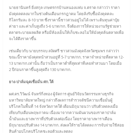
นายธานินทร์ ยิ่งสกุล เกษตรกรบ้านหนองแฟบ จ.ตราด กล่าวว่า ราคา
มังคุดลดลงมากในช่วงต้นเดือนกรกฎาคม โดยล้งรับซื้อมังคุดคละ
กิโลกรัมละ 8-10 บาท ซึ่งราคานี้ชาวสวนอยู่ไม่ได้ เพราะต้นทุนค่าปุ๋ย
ค่ายา และค่าเก็บสูงถึง 5-6 บาท/กก. จึงต้องการให้หน่วยงานรัฐช่วยหา
ตลาดระบายผลผลิต หรือมีห้องเย็นให้เก็บชะลอไม่ให้มังคุดล้นตลาดเพื่อ
จะได้ดึงราคาขึ้น
เช่นเดียวกับ นายบรรจบ สงัดศรี ชาวสวนมังคุดจังหวัดชุมพร กล่าวว่า
ขณะนี้ราคามังคุดหน้าสวนอยู่ที่ 5-7 บาท/กก. ราคาจำหน่ายที่ตลาด 12-
13 บาท/กก.เท่านั้น ถือว่าเป็นราคาต่ำที่สุดเท่าที่เคยทำสวนมา โดยเมื่อ
2 ปีก่อนราคาขึ้นสูงสุดถึง 130 บาท/กก.
ยาง-ปาล์มฉุดเชื่อมั่น ศก.ใต้
ผศ.ดร.วิวัฒน์ จันทร์กิ่งทอง ผู้จัดการ ศูนย์วิจัยนวัตกรรมทางธุรกิจ
มหาวิทยาลัยหาดใหญ่ กล่าวถึงผลการสำรวจดัชนีความเชื่อมั่นผู้
บริโภคในพื้นที่ 14 จังหวัดภาคใต้ เดือนมิถุนายนว่า ปรับตัวลดลงเมื่อ
เทียบกับเดือนพฤษภาคม เนื่องมาจากความผันผวนของราคาปาล์ม
น้ำมันและยางพาราที่ปรับตัวลงต่อเนื่อง โดยราคายางพาราเดือน
มิถุนายนปรับตัวลง 14 บาท/กก. ส่งผลให้รายได้ลดลง การจับจ่ายใช้สอย
สินค้าอุปโภคบริโภคชะลอตัวและลดลง