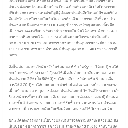
เกินกว่าผลผลิตที่ไทยผลิตได้ ประมาณ 31 ล้านตัน จนต้องนำเข้ามัน
สำปะหลังจากประเทศเพื่อนบ้าน ปีละ 4 ล้านตัน แต่กลับเกิดปัญหาราคา
ปรับตัวลดลง จากสาเหตุสำคัญมีผู้ส่งออกมันเส้นที่เป็นนอมินีของบริษัท
จีนเข้าไปแข่งขันขายมันเส้นในราคาต่ำแล้วมากดราคารับซื้อภายใน
ประเทศ ยกตัวอย่าง ราคา FOB เคยสูงถึง 195 เหรียญ แต่ขณะนี้เหลือ
เพียง 141-144 เหรียญ หรือเท่ากับว่าขายมันเส้นได้ราคาแค่ กก.ละ 4.50
บาท จากที่เคยขายได้ 6.20 บาท เมื่อคิดทอนเป็นราคาหัวมันเหลือ
กก.ละ 1.10-1.20 บาท เกษตรกรขาดทุนจากต้นทุนการเพาะปลูก กก.ละ
1.90 บาท รวมค่าขนส่ง-ค่าขุดจะมีต้นทุนสูง กก.ละ 2.40 บาท” นายราศี
กล่าว
ดังนั้น สมาคมชาวไร่มันฯจึงยื่นข้อเสนอ 6 ข้อ ให้รัฐบาล ได้แก่ 1) ขอให้
ยกเลิกการนำเข้าข้าวสาลี 2) ขอให้เพิ่มสัดส่วนการผลิตเอทานอลจาก
มันเส้นจาก 34% เป็น 50% 3) ขอให้ยกเลิกการใช้เบนซิน 91 และเพิ่ม
การใช้ อี 20 4) ขอให้ควบคุมการนำเข้ามันเส้นคุณภาพต่ำจากประเทศ
เพื่อนบ้าน และควบคุมการส่งออกมันเส้นโดยบริษัทจีนที่ไปขายราคาต่ำ
5) ควรมีการขึ้นทะเบียนและติดตามสถานการณ์ส่งออก และ 6) กำหนด
ราคาขั้นต่ำในการส่งออกและราคาที่รับซื้อจากเกษตรกร โดยคำนวณ
จากราคาที่ควรจะขายมันเส้นเพื่อผลิตแอลกอฮอล์ให้กับประเทศจีน
ขณะที่คณะกรรมการนโยบายและบริหารจัดการมันสำปะหลัง (นบมส.)
เห็นชอบ 14 มาตรการดูแลชาวไร่มันสำปะหลัง วงเงิน 616 ล้านบาท แต่