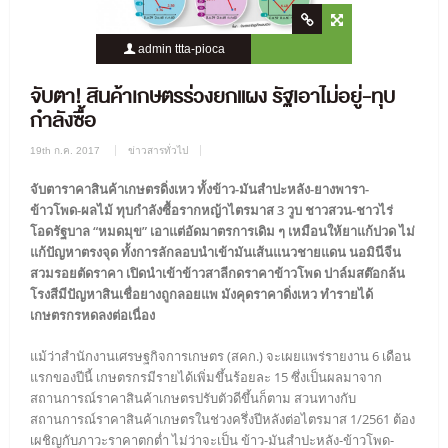
admin ttta-pioca
2021 Views
0 Comment
จับตา! สินค้าเกษตรร่วงยกแผง รัฐเอาไม่อยู่-ทุบ
กำลังซื้อ
19th ก.ค. 2017
ข่าวสารทั่วไป
จับตาราคาสินค้าเกษตรดิ่งเหว ทั้งข้าว-มันสำปะหลัง-ยางพารา-
ข้าวโพด-ผลไม้ ทุบกำลังซื้อรากหญ้าไตรมาส 3 วูบ ชาวสวน-ชาวไร่
โอดรัฐบาล “หมดมุข” เอาแต่อัดมาตรการเดิม ๆ เหมือนให้ยาแก้ปวด ไม่
แก้ปัญหาตรงจุด ทั้งการลักลอบนำเข้ามันเส้นแนวชายแดน นอมินีจีน
สวมรอยตัดราคา เปิดนำเข้าข้าวสาลีกดราคาข้าวโพด ปาล์มสต๊อกล้น
โรงสีมีปัญหาสินเชื่อยางถูกลอยแพ มังคุดราคาดิ่งเหว ทำรายได้
เกษตรกรหดลงต่อเนื่อง
แม้ว่าสำนักงานเศรษฐกิจการเกษตร (สคก.) จะเผยแพร่รายงาน 6 เดือน
แรกของปีนี้ เกษตรกรมีรายได้เพิ่มขึ้นร้อยละ 15 ซึ่งเป็นผลมาจาก
สถานการณ์ราคาสินค้าเกษตรปรับตัวดีขึ้นก็ตาม สวนทางกับ
สถานการณ์ราคาสินค้าเกษตรในช่วงครึ่งปีหลังต่อไตรมาส 1/2561 ต้อง
เผชิญกับภาวะราคาตกต่ำ ไม่ว่าจะเป็น ข้าว-มันสำปะหลัง-ข้าวโพด-