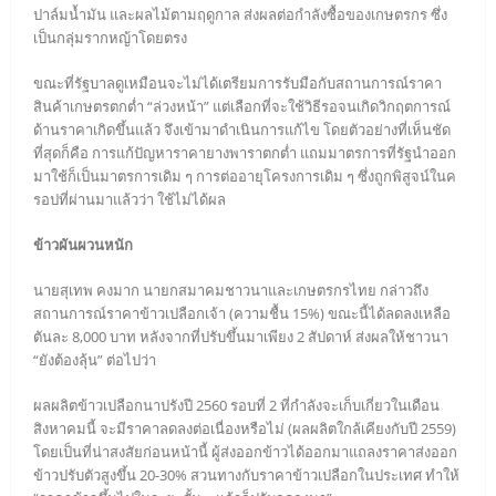
ปาล์มน้ำมัน และผลไม้ตามฤดูกาล ส่งผลต่อกำลังซื้อของเกษตรกร ซึ่ง
เป็นกลุ่มรากหญ้าโดยตรง
ขณะที่รัฐบาลดูเหมือนจะไม่ได้เตรียมการรับมือกับสถานการณ์ราคา
สินค้าเกษตรตกต่ำ “ล่วงหน้า” แต่เลือกที่จะใช้วิธีรอจนเกิดวิกฤตการณ์
ด้านราคาเกิดขึ้นแล้ว จึงเข้ามาดำเนินการแก้ไข โดยตัวอย่างที่เห็นชัด
ที่สุดก็คือ การแก้ปัญหาราคายางพาราตกต่ำ แถมมาตรการที่รัฐนำออก
มาใช้ก็เป็นมาตรการเดิม ๆ การต่ออายุโครงการเดิม ๆ ซึ่งถูกพิสูจน์ในค
รอปที่ผ่านมาแล้วว่า ใช้ไม่ได้ผล
ข้าวผันผวนหนัก
นายสุเทพ คงมาก นายกสมาคมชาวนาและเกษตรกรไทย กล่าวถึง
สถานการณ์ราคาข้าวเปลือกเจ้า (ความชื้น 15%) ขณะนี้ได้ลดลงเหลือ
ตันละ 8,000 บาท หลังจากที่ปรับขึ้นมาเพียง 2 สัปดาห์ ส่งผลให้ชาวนา
“ยังต้องลุ้น” ต่อไปว่า
ผลผลิตข้าวเปลือกนาปรังปี 2560 รอบที่ 2 ที่กำลังจะเก็บเกี่ยวในเดือน
สิงหาคมนี้ จะมีราคาลดลงต่อเนื่องหรือไม่ (ผลผลิตใกล้เคียงกับปี 2559)
โดยเป็นที่น่าสงสัยก่อนหน้านี้ ผู้ส่งออกข้าวได้ออกมาแถลงราคาส่งออก
ข้าวปรับตัวสูงขึ้น 20-30% สวนทางกับราคาข้าวเปลือกในประเทศ ทำให้