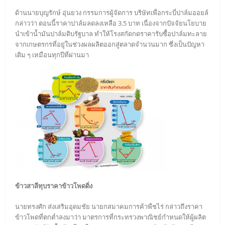
ด้านนายบุญรักษ์ อุ่นยวง กรรมการผู้จัดการ บริษัทเพื่อกระบี่ปาล์มออยล์
กล่าวว่า ตอนนี้ราคาปาล์มลดลงเหลือ 3.5 บาท เนื่องจากปัจจัยนโยบาย
นำเข้าน้ำมันปาล์มดิบรัฐบาล ทำให้โรงสกัดกดราคารับซื้อปาล์มทะลาย
จากเกษตรกรที่อยู่ในช่วงผลผลิตออกสู่ตลาดจำนวนมาก ซึ่งเป็นปัญหา
เดิม ๆ เหมือนทุกปีที่ผ่านมา
ข้าวสาลีทุบราคาข้าวโพดดิ่ง
นายทรงศัก ส่งเสริมอุดมชัย นายกสมาคมการค้าพืชไร่ กล่าวถึงราคา
ข้าวโพดที่ตกต่ำลงมาว่า มาตรการที่กระทรวงพาณิชย์กำหนดให้ผู้ผลิต