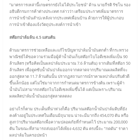
“มาตรการเหล่านี้เกษตรกรยังไม่ได้ประโยชน์” ด้าน นายกีรติ รัชโน รอง
อธิบดีกรมการค้าต่างประเทศ กล่าวว่า เตรียมประกาศเพิ่มมาตรการ
การนำเข้ามันสำปะหลังจากประเทศเพื่อนบ้าน ด้วยการให้ผู้ประกอบ
การนำเข้าต้องแจ้งวัตถุประสงค์การนำเข้า
สต๊อกปาล์มล้น 4.5 แสนตัน
ด้านมาตรการช่วยเหลือและแก้ไขปัญหาปาล์มน้ำมันตกต่ำ ที่กระทรวง
พาณิชย์ได้ขอความร่วมมือผู้ค้าน้ำมันเก็บสต๊อกไบโอดีเซลเพิ่มเป็น 90
ล้านลิตร (หรือคิดเป็นผลปาล์มประมาณ 7.6 ล้านตัน) จากเดิมที่สต๊อก 50
ล้านลิตร เพื่อดูดซับน้ำมันปาล์มออกจากตลาดจากปริมาณผลผลิตที่จะ
ออกสู่ตลาด 11.7 ล้านตันนั้น ปรากฏสถานการณ์ราคาผลปาล์มปรับตัวดี
ขึ้นเล็กน้อย แต่ไม่ใช่มาจากการกำหนดมาตรการข้างต้น เพราะผู้ค้า
น้ำมันไม่สามารถสต๊อกไบโอดีเซลเพิ่มขึ้นได้ แต่เป็นเพราะปริมาณ
ผลผลิตปาล์มน้ำมันออกสู่ตลาดลดลง
อย่างไรก็ตาม ประเด็นที่น่าห่วงก็คือ ปริมาณสต๊อกน้ำมันปาล์มดิบที่ยัง
คงค้างอยู่ในประเทศในเดือนมิถุนายน น่าจะมีมากถึง 454,070 ตัน หรือ
สูงกว่าปริมาณสต๊อกเพื่อความปลอดภัยที่กำหนดไว้ ประมาณ 200,000
ตัน ในขณะที่สามารถส่งออกได้เพียง 4,632 ตัน ตรงนี้จะ “กดดัน” ราคา
ผลปาล์มในครอปหน้า