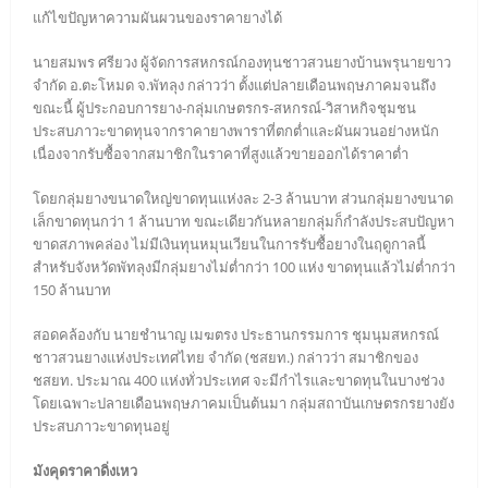
แก้ไขปัญหาความผันผวนของราคายางได้
นายสมพร ศรียวง ผู้จัดการสหกรณ์กองทุนชาวสวนยางบ้านพรุนายขาว
จำกัด อ.ตะโหมด จ.พัทลุง กล่าวว่า ตั้งแต่ปลายเดือนพฤษภาคมจนถึง
ขณะนี้ ผู้ประกอบการยาง-กลุ่มเกษตรกร-สหกรณ์-วิสาหกิจชุมชน
ประสบภาวะขาดทุนจากราคายางพาราที่ตกต่ำและผันผวนอย่างหนัก
เนื่องจากรับซื้อจากสมาชิกในราคาที่สูงแล้วขายออกได้ราคาต่ำ
โดยกลุ่มยางขนาดใหญ่ขาดทุนแห่งละ 2-3 ล้านบาท ส่วนกลุ่มยางขนาด
เล็กขาดทุนกว่า 1 ล้านบาท ขณะเดียวกันหลายกลุ่มก็กำลังประสบปัญหา
ขาดสภาพคล่อง ไม่มีเงินทุนหมุนเวียนในการรับซื้อยางในฤดูกาลนี้
สำหรับจังหวัดพัทลุงมีกลุ่มยางไม่ต่ำกว่า 100 แห่ง ขาดทุนแล้วไม่ต่ำกว่า
150 ล้านบาท
สอดคล้องกับ นายชำนาญ เมฆตรง ประธานกรรมการ ชุมนุมสหกรณ์
ชาวสวนยางแห่งประเทศไทย จำกัด (ชสยท.) กล่าวว่า สมาชิกของ
ชสยท. ประมาณ 400 แห่งทั่วประเทศ จะมีกำไรและขาดทุนในบางช่วง
โดยเฉพาะปลายเดือนพฤษภาคมเป็นต้นมา กลุ่มสถาบันเกษตรกรยางยัง
ประสบภาวะขาดทุนอยู่
มังคุดราคาดิ่งเหว