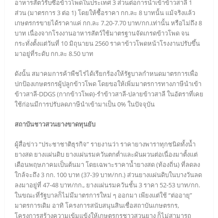
อาหารสัตว์รับซื้อข้าวโพดในประเทศ 3 ส่วนต่อการนำเข้าข้าวสาลี 1
ส่วน (มาตรการ 3 ต่อ 1) โดยให้ซื้อราคา กก.ละ 8 บาทนั้น แม้จริงแล้ว
เกษตรกรขายได้ราคาแค่ กก.ละ 7.20-7.70 บาท/กก.เท่านั้น หรือไม่ถึง 8
บาท เนื่องจากโรงงานอาหารสัตว์ใช้มาตรฐานจัดเกรดข้าวโพด จน
กระทั่งตั้งแต่วันที่ 10 มิถุนายน 2560 ราคาข้าวโพดหน้าโรงงานปรับขึ้น
มาอยู่ที่ระดับ กก.ละ 8.50 บาท
ดังนั้น สมาคมการค้าพืชไร่ได้เรียกร้องให้รัฐบาลกำหนดมาตรการเพื่อ
ปกป้องเกษตรกรผู้ปลูกข้าวโพด โดยขอให้เพิ่มมาตรการทางภาษีนำเข้า
ข้าวสาลี-DDGS (กากข้าวโพด)-รำข้าวสาลี-ปลายข้าวสาลี ในอัตราที่เคย
ใช้ก่อนมีการปรับลดภาษีนำเข้ามาเป็น 0% ในปัจจุบัน
สถาบันชาวสวนยางขาดทุนยับ
ผู้สื่อข่าว “ประชาชาติธุรกิจ” รายงานว่า ราคายางพาราทุกชนิดทั้งน้ำ
ยางสด ยางแผ่นดิบ ยางแผ่นรมควันตกต่ำและผันผวนต่อเนื่องมาตั้งแต่
เดือนพฤษภาคมเป็นต้นมา โดยเฉพาะราคาน้ำยางสด (ท้องถิ่น) ที่ลดลง
ใกล้จะถึง 3 กก. 100 บาท (37-39 บาท/กก.) ส่วนยางแผ่นดิบในบางวันลด
ลงมาอยู่ที่ 47-48 บาท/กก., ยางแผ่นรมควันชั้น 3 ราคา 52-53 บาท/กก.
ในขณะที่รัฐบาลก็ไม่มีมาตรการใหม่ ๆ ออกมา เพียงแต่ใช้ “ต่ออายุ”
มาตรการเดิม อาทิ โครงการสนับสนุนสินเชื่อสถาบันเกษตรกร,
โครงการสร้างความเข้มแข้งให้เกษตรกรชาวสวนยาง ก็ไม่สามารถ