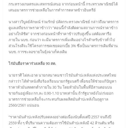
กระทรวงเกษตรและสหกรณ์เสนอ จากก่อนหน้านี้ กระทรวงพาณิชย์ได้
เสนอมาตรการช่วยเหลือในการทำการตลาดข้าวอินทรีย์
นางสาววิบูลย์ลักษณ์ ร่วมรักษ์ ปลัดกระทรวงพาณิชย์ กล่าวถึงมาตรการ
ดูแลเสถียรภาพราคาข้าวว่า “ตอนนี้กำลังติดตามสถานการณ์ราคาข้าว
อย่างใกล้ชิด” จากช่วงก่อนหน้าที่ราคาข้าวปรับสูงขึ้น แต่ต้องหารือ
ภายใน นบข. ก่อนว่า จะมีมาตรการเพิ่มเติมอย่างไรสำหรับข้าวทั่วไป
ส่วนโรงสีจะใช้โครงการชดเชยดอกเบี้ย 3% ซึ่งเป็นมาตรการเดิมที่ผ่าน
นบข. การชะลอขายในยุ้งฉางก็คงเดิม
ไร่มันฮือราคาร่วงเหลือ 90 สต.
นายราศี ไผ่สะอาด นายกสมาคมชาวไร่มันสำปะหลังแห่งประเทศไทย
กล่าวว่า ได้ทำหนังสือร้องเรียนนายกรัฐมนตรี เพื่อขอให้ช่วยแก้ปัญหา
ราคาหัวมันสดตกต่ำภายใน 30 วัน โดยหัวมันในพื้นที่อีสานตอนบน
ขายกันอยู่เพียง กก.ละ 0.90-1.10 บาทเท่านั้น ถ้ารัฐบาลยังไม่เร่งออก
มาตรการช่วยเหลือก็จะกระทบกับผลผลิตมันสำปะหลังในฤดูกาล
2560/2561 แน่นอน
“ราคามันสำปะหลังปรับลดลงอย่างต่อเนื่องนับตั้งแต่ปี 2557 จนถึงปี
2559 ทั้ง ๆ ที่ปริมาณความต้องการใช้มันสำปะหลังมี 42 ล้านตัน หรือ