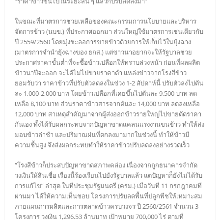
“ราคาข้าวขึ้นไปในระยะสั้น ๆ แล้วก็ปรับลดลงมา”
ในขณะที่มาตรการช่วยเหลือของคณะกรรมการนโยบายและบริหาร
จัดการข้าว (นบข.) ที่ประกาศออกมา ส่วนใหญ่ใช้มาตรการเช่นเดียวกับ
ปี 2559/2560 โดยมุ่งชะลอการขายข้าวด้วยการให้เก็บไว้ในยุ้งฉาง
(มาตรการจำนำยุ้งฉางของ ธกส.) แต่ชาวนาอยากจะให้รัฐบาลช่วย
ประกาศราคาขั้นต่ำที่จะซื้อข้าวเปลือกให้ทราบล่วงหน้า ก่อนที่ผลผลิต
ข้าวนาปีจะออก จะได้ไม่ไปขายราคาต่ำ แหล่งข่าวจากโรงสีข้าว
ยอมรับว่า ราคาข้าวที่ปรับตัวลดลงในช่วง 1-2 สัปดาห์นี้ ปรับตัวลงไปตัน
ละ 1,000-2,000 บาท โดยข้าวเปลือกที่เคยขึ้นไปตันละ 9,500 บาท ลด
เหลือ 8,100 บาท ส่วนราคาข้าวสารจากตันละ 14,000 บาท ลดลงเหลือ
12,000 บาท สาเหตุสำคัญมาจากผู้ส่งออกข้าวรายใหญ่ไปขายตัดราคา
กันเอง ทั้งได้รับผลกระทบจากปัญหาขาดแคลนแรงงานขนข้าว ทำให้ส่ง
มอบข้าวล่าช้า และปริมาณฝนที่ตกลงมามากในช่วงนี้ ทำให้ข้าวมี
ความชื้นสูง จึงส่งผลกระทบทำให้ราคาข้าวปรับลดลงอย่างรวดเร็ว
“โรงสีข้าวก็ประสบปัญหาขาดสภาพคล่อง เนื่องจากถูกธนาคารจำกัด
วงเงินให้สินเชื่อ เรื่องนี้ร้องเรียนไปยังรัฐบาลแล้ว แต่ปัญหาก็ยังไม่ได้รับ
การแก้ไข” ล่าสุด ในที่ประชุมรัฐมนตรี (ครม.) เมื่อวันที่ 11 กรกฎาคมที่
ผ่านมา ได้ให้ความเห็นชอบ โครงการปรับลดพื้นที่ปลูกพืชให้เหมาะสม
ภายแผนการผลิตและการตลาดข้าวครบวงจร ปี 2560/2561 จำนวน 3
โครงการ วงเงิน 1,296.53 ล้านบาท เป้าหมาย 700,000 ไร่ ตามที่