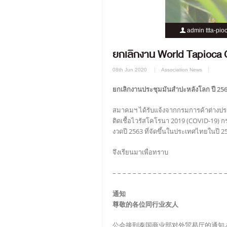
admin ttta-pio
ยกเลิกงาน World Tapioca
08th Jun 2020
Association News
ยกเลิกงานประชุมมันสำปะหลังโลก ปี 25
สมาคมฯ ได้รับแจ้งจากกรมการค้าต่างป
ติดเชื้อไวรัสโคโรนา 2019 (COVID-19) 
งวดปี 2563 ที่จัดขึ้นในประเทศไทยในปี 2
จึงเรียนมาเพื่อทราบ
– – – – – – – – – – – – – – – – – – – – – – 
通知
尊敬的各位同行业友人
公会接到泰国商业部对外贸易厅的通知,根据