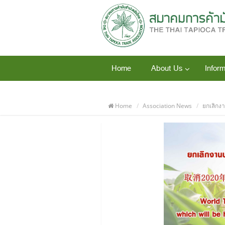
Home
About Us
Inform
Home
Association News
ยกเลิกง