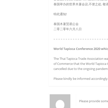
泰国举办的世界木薯会议,不便之处, 敬请
特此通知!
泰国木薯贸易公会
二零二零年六月八日
– – – – – – – – – – – – – – – – – – – – – – 
World Tapioca Conference 2020 which
The Thai Tapioca Trade Association wa
of Commerce that the World Tapioca C
cancelled due to the ongoing pandemi
Please kindly be informed accordingly
Please provide some