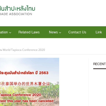
ation
Related Laws
News
Contact Us
Link
าน World Tapioca Conference 2020
RECENT