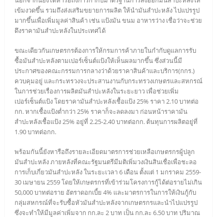
นอกจากนี้ยังได้หารือถึงการกำกับมาตรฐานการส่งออกมันสำปะหลังให้
เข้มงวดขึ้น รวมถึงส่งเสริมขยายการผลิต ให้นำมันสำปะหลัง ไปแปรรูป
มากขึ้นเพื่อเพิ่มมูลค่าสินค้า เช่น แป้งมัน ขนม อาหารว่าง เชื่อว่าจะช่วย
ดึงราคามันสำปะหลังในประเทศได้
ขณะเดียวกันเกษตรกรต้องการให้กรมการค้าภายในกำกับดูแลการรับ
ซื้อมันสำปะหลังตามเปอร์เซ็นต์แป้งให้เห็นผลมากขึ้น ซึ่งส่วนนี้มี
ประกาศของคณะกรรมการกลางว่าด้วยราคาสินค้าและบริการ(กกร.)
ควบคุมอยู่ และกระทรวงจะประสานงานกับกระทรวงเกษตรและสหกรณ์
ในการช่วยเรื่องการผลิตมันสำปะหลังในระยะยาว เพื่อช่วยเพิ่ม
เปอร์เซ็นต์แป้ง โดยราคามันสำปะหลังเชื้อแป้ง 25% ราคา 2.10 บาทต่อ
กก. หากเชื้อแป้งต่ำกว่า 25% ราคาก็จะลดลงมา ก่อนหน้าราคามัน
สำปะหลังเชื้อแป้ง 25% อยู่ที่ 2.25-2.40 บาทต่อกก. ต้นทุนการผลิตอยู่ที่
1.90 บาทต่อกก.
พร้อมกันนี้ยังหารือถึงรายละเอียดมาตรการช่วยเหลือเกษตรกรผู้ปลูก
มันสำปะหลัง ภายหลังที่คณะรัฐมนตรีมีมติเพิ่มวงเงินสินเชื่อเพื่อชะลอ
การเก็บเกี่ยวมันสำปะหลัง ในระยะเวลา 6 เดือน ตั้งแต่ 1 มกราคม 2559-
30 เมษายน 2559 โดยให้เกษตรกรที่เข้าร่วมโครงการกู้ได้ต่อรายไม่เกิน
50,000 บาทต่อราย อัตราดอกเบี้ย 4% และมาตรการในการให้เงินกู้กับ
กลุ่มสหกรณ์ที่จะรับซื้อหัวมันสำปะหลังจากเกษตรกรและนำไปแปรรูป
ซึ่งจะทำให้มีมูลค่าเพิ่มจาก กก.ละ 2 บาท เป็น กก.ละ 6.50 บาท ปริมาณ