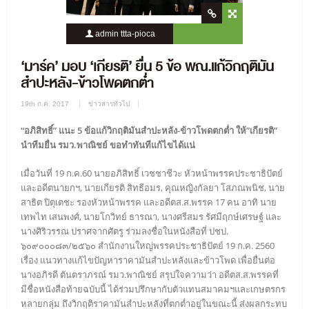
admin ttta-pioca
1477 Views
0 Comment
‘มาร์ค’ มอบ ‘เกียรติ’ ยื่น 5 ข้อ พณ.แก้วิกฤติมัน
สำปะหลัง-ข้าวโพดตกต่ำ
19th ก.ค. 2017
ข่าวสารทั่วไป
“อภิสิทธิ์” แนะ 5 ข้อแก้วิกฤติมันสำปะหลัง-ข้าวโพดตกต่ำ ให้”เกียรติ”
นำทีมยื่น รมว.พาณิชย์ ขอทำทันทีแก้ไขได้แน่
เมื่อวันที่ 19 ก.ค.60 นายอภิสิทธิ์ เวชชาชีวะ หัวหน้าพรรคประชาธิปัตย์
และอดีตนายกฯ, นายเกียรติ สิทธีอมร, คุณหญิงกัลยา โสภณพนิช, นาย
สาธิต ปิตุเตชะ รองหัวหน้าพรรค และอดีตส.ส.พรรค 17 คน อาทิ นาย
เทพไท เสนพงศ์, นายโกวิทย์ ธารณา, นางศรีสมร รัศมีฤกษ์เศรษฐ์ และ
นางศิริวรรณ ปราศจากศัตรู ร่วมลงชื่อในหนังสือที่ ปชป.
๖๐๙๐๐๐๘๓/๒๕๖๐ สำนักงานใหญ่พรรคประชาธิปัตย์ 19 ก.ค. 2560
เรื่อง แนวทางแก้ไขปัญหาราคามันสำปะหลังและข้าวโพด เพื่อยื่นต่อ
นางอภิรดี ตันตราภรณ์ รมว.พาณิชย์ สรุปใจความว่า อดีตส.ส.พรรคที่
มีชื่อหนังสือท้ายฉบับนี้ ได้ร่วมปรึกษากับตัวแทนสมาคมฯและเกษตรกร
หลายกลุ่ม ถึงวิกฤติราคามันสำปะหลังที่ตกต่ำอยู่ในขณะนี้ ส่งผลกระทบ