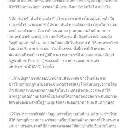
สาลีนั้น ต้องใช้ในการผลิตอาหารสัตว์ในกิจการของผู้ขออนุญาตเท่านั้น
มิใช่ใช้ในการผลิตอาหารสัตว์เพื่อขายเชิงพาณิชย์หรือไม่ อย่างไร
3.มีการนำเข้ามันสำปะหลัง ข้าวโพดและกากข้าวโพดคุณภาพต่ำ ใน
ราคาที่ต่ำจำนวนมาก ทำให้ราคามันสำปะหลังและข้าวโพดในประเทศ
ตกต่ำลงอย่างมาก จึงควรกำหนดมาตรฐานคุณภาพสินค้าทางการ
เกษตรที่นำเข้าจากต่างประเทศให้ชัดเจน เพื่อป้องกันการนำผลผลิต
วัตถุดิบคุณภาพต่ำ มาคละปนกับผลผลิตในประเทศ ทำให้เกษตรกรไทย
โดนเอาเปรียบ กดราคาอย่างไม่เป็นธรรม ทั้งนี้ควรมีเป้าหมายการ
พัฒนาจนถึงระดับการปฏิบัติทางการเกษตรที่ดี และเหมาะสม (Good
Agriculture Practices) ขององค์การอาหารและเกษตรแห่ง
สหประชาชาติ (FAO) โดยเร็ว
4.แก้ไขปัญหาการลักลอบนำเข้ามันสำปะหลัง ข้าวโพดและกาก
ข้าวโพดที่ผิดกฎหมายอย่างเข้มงวดจริงจังและให้เห็นเป็นรูปธรรมโดย
เร็ว ส่งผลกระทบต่อราคาผลผลิตในประเทศอย่างรุนแรง และทำให้
มาตรฐานคุณภาพผลผลิตในประเทศโดยรวมถดถอยลง กระทบต่อภาพ
ลักษณ์ของประเทศในฐานะผู้ผลิตและส่งออกอาหารและสินค้าเกษตร
5.ให้กระทรวงพาณิชย์กำกับดูแลการซื้อขายมันสำปะหลังและข้าวโพด
มิให้เกิดพฤติกรรมการเอารัดเอาเปรียบโดยพ่อค้าคนกลางทั้งในประเทศ
และจากต่างประเทศที่มีอำนาจต่อรองสูง ใช้สัญญาหรือเงื่อนไขในการ