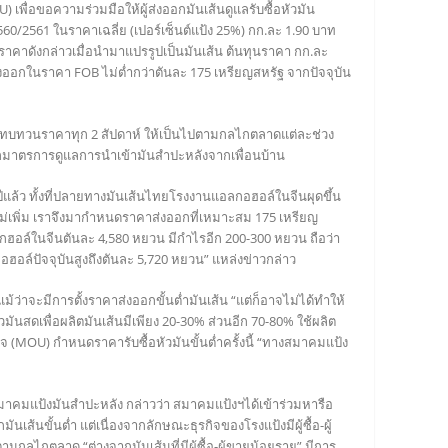
ื่อขอความร่วมมือให้ผู้ส่งออกมันเส้นดูแลรับซื้อหัวมัน
0/2561 ในราคาเฉลี่ย (เปอร์เซ็นต์แป้ง 25%) กก.ละ 1.90 บาท
ราคาดังกล่าวเมื่อนำมาแปรรูปเป็นมันเส้น ต้นทุนราคา กก.ละ
ออกในราคา FOB ไม่ต่ำกว่าตันละ 175 เหรียญสหรัฐ จากปัจจุบัน
ละทบทวนราคาทุก 2 สัปดาห์ ให้เป็นไปตามกลไกตลาดแต่ละช่วง
กมาตรการดูแลการนำเข้ามันสำปะหลังจากเพื่อนบ้าน
ปีแล้ว ทั้งที่ปลายทางมันเส้นไทยโรงงานแอลกอฮอล์ในจีนผุดขึ้น
ก็ไม่เพิ่ม เราจึงมากำหนดราคาส่งออกที่เหมาะสม 175 เหรียญ
ฮอล์ในจีนตันละ 4,580 หยวน มีกำไรอีก 200-300 หยวน ถือว่า
ฮอล์ปัจจุบันสูงถึงตันละ 5,720 หยวน” แหล่งข่าวกล่าว
้ว่าจะมีการตั้งราคาส่งออกขั้นต่ำมันเส้น “แต่ก็อาจไม่ได้ทำให้
วมันสดเพื่อผลิตมันเส้นมีเพียง 20-30% ส่วนอีก 70-80% ใช้ผลิต
จ (MOU) กำหนดราคารับซื้อหัวมันขั้นต่ำครั้งนี้ “ทางสมาคมแป้ง
มาคมแป้งมันสำปะหลัง กล่าวว่า สมาคมแป้งฯได้เข้าร่วมหารือ
นขั้นต่ำ แต่เนื่องจากลักษณะธุรกิจของโรงแป้งมีผู้ซื้อ-ผู้
กตลาด “ต่างจากมันเส้นที่มีผู้ซื้อ-ผู้ขายน้อยราย” มีการ