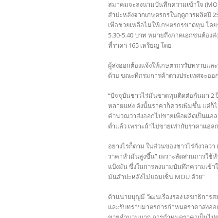
สมาคมจะลงนามบันทึกความเข้าใจ (MOU) เพ
สำปะหลังจากเกษตรกรในฤดูการผลิตปี 256
เพื่อช่วยเหลือไม่ให้เกษตรกรขาดทุน โดย
5.30-5.40 บาท หมายถึงภาคเอกชนต้องส่ง
ที่ราคา 165 เหรียญ โดย
ผู้ส่งออกต้องแจ้งให้เกษตรกรรับทราบแ
ด้วย ขณะที่กรมการค้าต่างประเทศจะออ
“ปัจจุบันชาวไร่มันขาดทุนติดต่อกันมา 2 
หลายแห่ง ดังนั้นราคาก็ควรเพิ่มขึ้น แต่
คำนวณว่าส่งออกไปขายเพื่อผลิตเป็นแอลก
ต่ำแล้ว เพราะถ้าไปขายเท่ากับราคาแอลกอ
อย่างไรก็ตาม ในส่วนของชาวไร่กังวลว่า แม
ราคาหัวมันสูงขึ้น” เพราะสัดส่วนการใช้หั
แป้งมัน ซึ่งในการลงนามบันทึกความเข้าใ
มันสำปะหลังไม่ยอมเซ็น MOU ด้วย”
ด้านนายบุญมี วัฒนเรืองรอง เลขาธิการส
และรับทราบมาตรการกำหนดราคาส่งออกมันเส้
ขายจำนวนมาก การกำหนดราคาเป็นไปตามกลไ