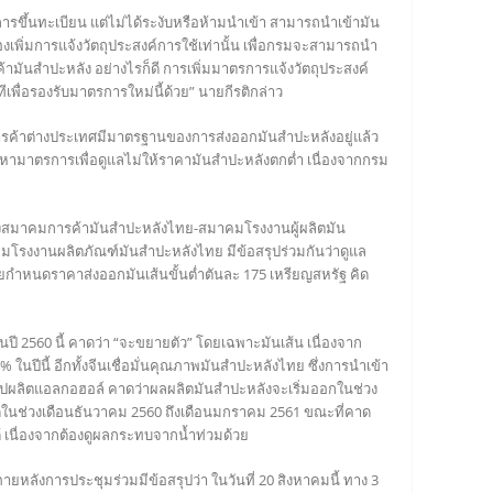
ารขึ้นทะเบียน แต่ไม่ได้ระงับหรือห้ามนำเข้า สามารถนำเข้ามัน
องเพิ่มการแจ้งวัตถุประสงค์การใช้เท่านั้น เพื่อกรมจะสามารถนำ
มันสำปะหลัง อย่างไรก็ดี การเพิ่มมาตรการแจ้งวัตถุประสงค์
พื่อรองรับมาตรการใหม่นี้ด้วย” นายกีรติกล่าว
รค้าต่างประเทศมีมาตรฐานของการส่งออกมันสำปะหลังอยู่แล้ว
ารหามาตรการเพื่อดูแลไม่ให้ราคามันสำปะหลังตกต่ำ เนื่องจากกรม
งสมาคมการค้ามันสำปะหลังไทย-สมาคมโรงงานผู้ผลิตมัน
โรงงานผลิตภัณฑ์มันสำปะหลังไทย มีข้อสรุปร่วมกันว่าดูแล
ยกำหนดราคาส่งออกมันเส้นขั้นต่ำตันละ 175 เหรียญสหรัฐ คิด
 2560 นี้ คาดว่า “จะขยายตัว” โดยเฉพาะมันเส้น เนื่องจาก
 ในปีนี้ อีกทั้งจีนเชื่อมั่นคุณภาพมันสำปะหลังไทย ซึ่งการนำเข้า
ไปผลิตแอลกอฮอล์ คาดว่าผลผลิตมันสำปะหลังจะเริ่มออกในช่วง
ุดในช่วงเดือนธันวาคม 2560 ถึงเดือนมกราคม 2561 ขณะที่คาด
 เนื่องจากต้องดูผลกระทบจากน้ำท่วมด้วย
ลังการประชุมร่วมมีข้อสรุปว่า ในวันที่ 20 สิงหาคมนี้ ทาง 3