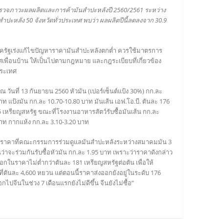
ำรวจภาวะผลผลิตและการค้ามันสำปะหลังปี 2560/2561 ระหว่าง
ันสำปะหลัง 50 จังหวัดทั่วประเทศ พบว่า ผลผลิตปีนี้ลดลงจาก 30.9
้ภาครัฐเร่งแก้ไขปัญหาราคามันสำปะหลังตกต่ำ ควรใช้มาตรการ
ื่อนบ้าน ให้เป็นไปตามกฎหมาย และกฎระเบียบที่เกี่ยวข้อง
ประเทศ
 วันที่ 13 กันยายน 2560 หัวมัน (เปอร์เซ็นต์แป้ง 30%) กก.ละ
าท แป้งมัน กก.ละ 10.70-10.80 บาท มันเส้น เอฟ.โอ.บี. ตันละ 176
45 เหรียญสหรัฐ ขณะที่โรงงานอาหารสัตว์รับซื้อมันเส้น กก.ละ
บาท กากแห้ง กก.ละ 3.10-3.20 บาท
ำกว่าราคาที่คณะกรรมการร่วมดูแลมันสำปะหลังระหว่างสมาคมมัน 3
าจะร่วมกันรับซื้อหัวมัน กก.ละ 1.95 บาท เพราะว่าราคาดังกล่าว
อกในราคาไม่ต่ำกว่าตันละ 181 เหรียญสหรัฐต่อตัน เพื่อให้
ตันละ 4,600 หยวน แต่ตอนนี้ราคาส่งออกยังอยู่ในระดับ 176
ไปจีนในช่วง 7 เดือนแรกยังไม่ดีขึ้น จีนยังไม่ซื้อ”