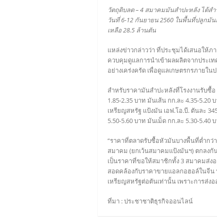
วัตถุดิบลด – 4 สมาคมมันสำปะหลัง ได้ส
วันที่ 6-12 กันยายน 2560 ในพื้นที่ปลูกม
เหลือ 28.5 ล้านตัน
แหล่งข่าวกล่าวว่า ที่ประชุมได้เสนอให
ควบคุมดูแลการนำเข้าผลผลิตจากประเทศเพ
อย่างเคร่งครัด เพื่อดูแลเกษตรกรภายใน
สำหรับราคามันสำปะหลังที่โรงงานรับซื้อ ณ
1.85-2.35 บาท มันเส้น กก.ละ 4.35-5.20 บ
เหรียญสหรัฐ แป้งมัน เอฟ.โอ.บี. ตันละ 3
5.50-5.60 บาท มันเม็ด กก.ละ 5.30-5.40 
“ราคาที่ตลาดรับซื้อหัวมันบางพื้นที่ต่
สมาคม (ยกเว้นสมาคมแป้งมันฯ) ตกลงกันว่
เป็นราคาที่ขอให้สมาชิกทั้ง 3 สมาคมส่งอ
สอดคล้องกับราคาขายแอลกอฮอล์ในจีน ที่
เหรียญสหรัฐต่อตันเท่านั้น เพราะการส่งออก
ที่มา : ประชาชาติธุรกิจออนไลน์