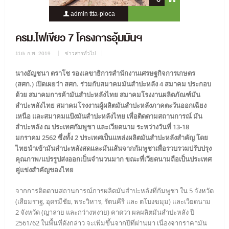
admin ttta-pioca
2758 Views
0 Comment
ครม.ไฟเขียว 7 โครงการอุ้มมันฯ
11th ก.พ. 2019
ข่าวสารทั่วไป
นางอัญชนา ตราโช รองเลขาธิการสำนักงานเศรษฐกิจการเกษตร
(สศก.) เปิดเผยว่า สศก. ร่วมกับสมาคมมันสำปะหลัง 4 สมาคม ประกอบ
ด้วย สมาคมการค้ามันสำปะหลังไทย สมาคมโรงงานผลิตภัณฑ์มัน
สำปะหลังไทย สมาคมโรงงานผู้ผลิตมันสำปะหลังภาคตะวันออกเฉียง
เหนือ และสมาคมแป้งมันสำปะหลังไทย เพื่อติดตามสถานการณ์ มัน
สำปะหลัง ณ ประเทศกัมพูชา และเวียดนาม ระหว่างวันที่ 13-18
มกราคม 2562 ซึ่งทั้ง 2 ประเทศเป็นแหล่งผลิตมันสำปะหลังสำคัญ โดย
ไทยนำเข้ามันสำปะหลังสดและมันเส้นจากกัมพูชาเพื่อรวบรวมปรับปรุง
คุณภาพ/แปรรูปส่งออกเป็นจำนวนมาก ขณะที่เวียดนามถือเป็นประเทศ
คู่แข่งสำคัญของไทย
จากการติดตามสถานการณ์การผลิตมันสำปะหลังที่กัมพูชา ใน 5 จังหวัด
(เสียมราฐ, อุดรมีชัย, พระวิหาร, รัตนคีรี และ ตโบงฆมุม) และเวียดนาม
2 จังหวัด (ญาลาย และกว่างหงาย) คาดว่า ผลผลิตมันสำปะหลัง ปี
2561/62 ในพื้นที่ดังกล่าว จะเพิ่มขึ้นจากปีที่ผ่านมา เนื่องจากราคามัน