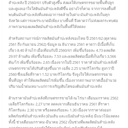
สำปะหลัง ปี 2560/61 ปรับตัวสูงขึ้น ส่งผลให้เกษตรกรขยายพื้นที่ปลูก
และดูแลเอาใจใส่ต้นมันสำปะหลังดีขึ้น อย่างไรก็ตาม จากการลงพื้นที่
พบต้นมันสำปะหลังที่แสดงอาการคล้ายใบด่าง มันสำปะหลังในทุก
จังหวัด แต่การแพร่ระบาดมีเพียง บางพื้นที่ จึงคาดว่าไม่ส่งผลกระทบต่อ
ภาพรวมของผลผลิตมันสำปะหลังในพื้นที่ให้ลดลง
สำหรับสถานการณ์การผลิตมันสำปะหลังของไทย ปี 2561/62 (ตุลาคม
2561 ถึง กันยายน 2562) ข้อมูล ณ ธันวาคม 2561 คาดว่า มีเนื้อที่เก็บ
เกี่ยว 8.40 ล้านไร่ เมื่อเทียบกับปี 2560/61 เพิ่มขึ้นร้อยละ 4.73 ผลผลิต
29.97 ล้านตัน เพิ่มขึ้นร้อยละ 7.53 และผลผลิตต่อเนื้อที่เก็บเกี่ยว 3,566
ตัน/ไร่ เพิ่มขึ้นร้อยละ 2.65 เนื่องจากในปี 2561 ราคาหัวมันสำปะหลังที่
เกษตรกรขายได้ปรับตัวสูงขึ้นมาก เฉลี่ย 2.25 บาท/กิโลกรัม สูงกว่าปี
2560 ซึ่งเฉลี่ยที่ราคา 1.52 บาท/กิโลกรัม จึงจูงใจให้เกษตรกรขยาย
พื้นที่ปลูก ทำให้ผลผลิตต่อไร่เพิ่มขึ้น เนื่องจากสภาพอากาศเอื้ออำนวย
ปริมาณน้ำฝนเหมาะแก่การเจริญเติบโตของต้นมันสำปะหลัง
ด้านราคามันสำปะหลังที่เกษตรกรขายได้ ณ ไร่นา เดือนมกราคม 2562
เฉลี่ยกิโลกรัมละ 2.27 บาท ลดลงจากเดือนธันวาคม 2561 ที่ราคา
กิโลกรัมละ 2.30 บาท หรือลดลงร้อยละ 1.30 เนื่องจากราคาส่งออก
ผลิตภัณฑ์มันสำปะหลัง (มันเส้น และแป้งมันสำปะหลัง) มีแนวโน้มลดลง
ทั้งนี้ ช่วงเดือนมกราคม-มีนาคม 2562 เป็นช่วงที่ผลผลิตมันสำปะหลัง
ออกสู่ตลาดมาก อาจทำให้ราคามันสำปะหลังปรับตัวลดลงได้