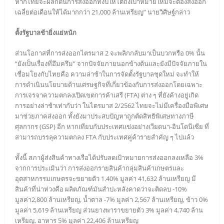
หากไทยจะผลักดันการส่งออกทั้งปีให้โตถึงเป้าหมายใหม่จะต้องส่งออก
เฉลี่ยต่อเดือนให้ได้มากกว่า 21,000 ล้านเหรียญ” นายวิศิษฐ์กล่าว
ตั้งรัฐบาลช้ายิ่งแย่หนัก
ส่วนโอกาสที่การส่งออกไตรมาส 2 จะพลิกกลับมาเป็นบวกหรือ 0% นั้น
“ยังเป็นเรื่องที่อึมครึม” จากปัจจัยภายนอกข้างต้นและยังมีปัจจัยภายใน
เชื่อมโยงกับไทยคือ ความล่าช้าในการจัดตั้งรัฐบาลชุดใหม่ จะทำให้
การดำเนินนโยบายด้านเศรษฐกิจที่เกี่ยวข้องกับการส่งออกโดยเฉพาะ
การเจรจาความตกลงเปิดเขตการค้าเสรี (FTA) ต่าง ๆ ที่ยังค้างอยู่เกิด
การอย่างล่าช้าเท่ากับว่า ในไตรมาส 2/2562 ไทยจะไม่มีเครื่องมือพิเศษ
มาช่วยภาคส่งออก ทั้งยังมาประสบปัญหาถูกตัดสิทธิพิเศษทางภาษี
ศุลกากร (GSP) อีก หากเทียบกับประเทศแข่งอย่างเวียดนา-อินโดนีเซีย ที่
สามารถบรรลุความตกลง FTA กับประเทศคู่ค้ารายสำคัญ ๆ ไปแล้ว
ทั้งนี้ สภาผู้ส่งสินค้าทางเรือได้ปรับลดเป้าหมายการส่งออกลงเหลือ 3%
จากการประเมินว่า การส่งออกรายสินค้ากลุ่มสินค้าเกษตรและ
อุตสาหกรรมเกษตรจะขยายตัว 1.40% มูลค่า 41,632 ล้านเหรียญ มี
สินค้าที่น่าห่วงคือ ผลิตภัณฑ์มันสำปะหลังคาดว่าจะติดลบ -10%
มูลค่า2,800 ล้านเหรียญ, น้ำตาล -7% มูลค่า 2,567 ล้านเหรียญ, ข้าว 0%
มูลค่า 5,619 ล้านเหรียญ ส่วนยางพาราขยายตัว 3% มูลค่า 4,740 ล้าน
เหรียญ, อาหาร 5% มูลค่า 22,406 ล้านเหรียญ