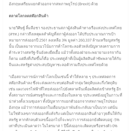
อังกฤษเตรียมแยกตัวออกจากสหภาพยุโรป (Brexit) ด้วย
ตลาดโลกลดสต๊อกสินค้า
นายวิศิษฐ์ ลิ้มลือชา รองประธานสภาผู้ส่งสินค้าทางเรือแห่งประเทศไทย
(สรท.) กล่าวถึงเหตุผลสำคัญที่สภาผู้ส่งออก ได้ปรับประมาณการเป้า
หมายการส่งออกปี 2561 ลงเหลือ 3% มูลค่า 260,337 ล้านเหรียญสหรัฐ
นั้น เป็นผลมาจากแนวโน้มการค้าโลกชะลอตัวหลังปัญหาสงครามการ
ค้าระหว่างสหรัฐ-จีนยังคงยืดเยื้อ แม้ว่าทั้งสองฝ่ายจะพยายามเจรจากัน
ก็ตาม แต่สิ่งที่เกิดขึ้นก็คือ ประเทศคู่ค้าที่เป็นผู้ผลิตสินค้าซัพพลายให้กับ
จีนและสหรัฐต่างประสบปัญหาชะลอตัวรวมถึงประเทศไทยด้วย
“เมื่อสถานการณ์การค้าโลกเป็นเช่นนี้ ทำให้หลาย ๆ ประเทศลดการ
สต๊อกสินค้าลง ซึ่งจะส่งผลกระทบต่อสินค้ากลุ่มวัตถุดิบและกึ่งวัตถุดิบ
เช่น แผงวงจรไฟฟ้าที่ไทยส่งออกไปยังตลาดจีนเพื่อผลิตส่งเข้าสหรัฐ อีก
ทั้งสถานการณ์เศรษฐกิจและการเมืองในหลาย ๆประเทศยังอยู่ในภาวะที่
น่าห่วงทั้งเวเนซุเอลา ทั้งปัญหาการแยกตัวออกจากสหภาพยุโรปของ
อังกฤษ แม้ว่าการส่งออกในเดือนกุมภาพันธ์จะกลับมาเป็นบวก แต่นั่น
ไม่ใช่ตัวเลขการส่งออกที่แท้จริง แต่เป็นการส่งออกสินค้าอาวุธคืนให้กับ
สหรัฐ หากหักลบตัวเลขนี้ออกไปก็จะพบว่า การส่งออกยังติดลบอยู่ -5%
เท่าที่ประเมินคาดว่า ในไตรมาส 1 ปีนี้ส่งออกจะติดลบหรือทรงตัว 0%