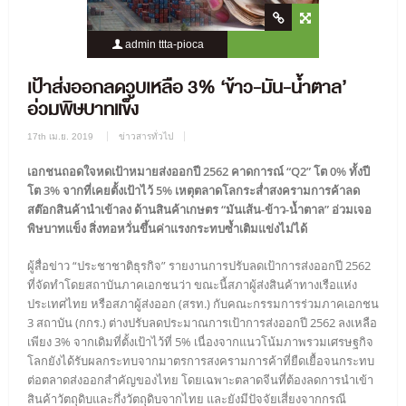
admin ttta-pioca
1858 Views
0 Comment
เป้าส่งออกลดวูบเหลือ 3% ‘ข้าว-มัน-น้ำตาล’
อ่วมพิษบาทแข็ง
17th เม.ย. 2019
ข่าวสารทั่วไป
เอกชนถอดใจหดเป้าหมายส่งออกปี 2562 คาดการณ์ “Q2” โต 0% ทั้งปี
โต 3% จากที่เคยตั้งเป้าไว้ 5% เหตุตลาดโลกระส่ำสงครามการค้าลด
สต๊อกสินค้านำเข้าลง ด้านสินค้าเกษตร “มันเส้น-ข้าว-น้ำตาล” อ่วมเจอ
พิษบาทแข็ง สิ่งทอหวั่นขึ้นค่าแรงกระทบซ้ำเติมแข่งไม่ได้
ผู้สื่อข่าว “ประชาชาติธุรกิจ” รายงานการปรับลดเป้าการส่งออกปี 2562
ที่จัดทำโดยสถาบันภาคเอกชนว่า ขณะนี้สภาผู้ส่งสินค้าทางเรือแห่ง
ประเทศไทย หรือสภาผู้ส่งออก (สรท.) กับคณะกรรมการร่วมภาคเอกชน
3 สถาบัน (กกร.) ต่างปรับลดประมาณการเป้าการส่งออกปี 2562 ลงเหลือ
เพียง 3% จากเดิมที่ตั้งเป้าไว้ที่ 5% เนื่องจากแนวโน้มภาพรวมเศรษฐกิจ
โลกยังได้รับผลกระทบจากมาตรการสงครามการค้าที่ยืดเยื้อจนกระทบ
ต่อตลาดส่งออกสำคัญของไทย โดยเฉพาะตลาดจีนที่ต้องลดการนำเข้า
สินค้าวัตถุดิบและกึ่งวัตถุดิบจากไทย และยังมีปัจจัยเสี่ยงจากกรณี