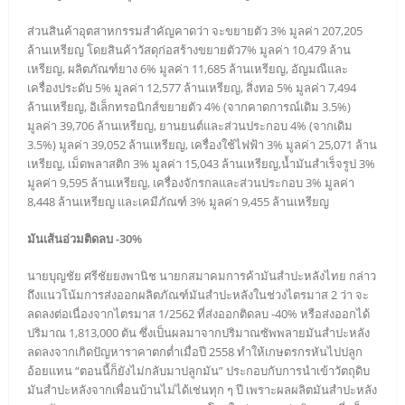
ส่วนสินค้าอุตสาหกรรมสำคัญคาดว่า จะขยายตัว 3% มูลค่า 207,205
ล้านเหรียญ โดยสินค้าวัสดุก่อสร้างขยายตัว7% มูลค่า 10,479 ล้าน
เหรียญ, ผลิตภัณฑ์ยาง 6% มูลค่า 11,685 ล้านเหรียญ, อัญมณีและ
เครื่องประดับ 5% มูลค่า 12,577 ล้านเหรียญ, สิ่งทอ 5% มูลค่า 7,494
ล้านเหรียญ, อิเล็กทรอนิกส์ขยายตัว 4% (จากคาดการณ์เดิม 3.5%)
มูลค่า 39,706 ล้านเหรียญ, ยานยนต์และส่วนประกอบ 4% (จากเดิม
3.5%) มูลค่า 39,052 ล้านเหรียญ, เครื่องใช้ไฟฟ้า 3% มูลค่า 25,071 ล้าน
เหรียญ, เม็ดพลาสติก 3% มูลค่า 15,043 ล้านเหรียญ,น้ำมันสำเร็จรูป 3%
มูลค่า 9,595 ล้านเหรียญ, เครื่องจักรกลและส่วนประกอบ 3% มูลค่า
8,448 ล้านเหรียญ และเคมีภัณฑ์ 3% มูลค่า 9,455 ล้านเหรียญ
มันเส้นอ่วมติดลบ -30%
นายบุญชัย ศรีชัยยงพานิช นายกสมาคมการค้ามันสำปะหลังไทย กล่าว
ถึงแนวโน้มการส่งออกผลิตภัณฑ์มันสำปะหลังในช่วงไตรมาส 2 ว่า จะ
ลดลงต่อเนื่องจากไตรมาส 1/2562 ที่ส่งออกติดลบ -40% หรือส่งออกได้
ปริมาณ 1,813,000 ตัน ซึ่งเป็นผลมาจากปริมาณซัพพลายมันสำปะหลัง
ลดลงจากเกิดปัญหาราคาตกต่ำเมื่อปี 2558 ทำให้เกษตรกรหันไปปลูก
อ้อยแทน “ตอนนี้ก็ยังไม่กลับมาปลูกมัน” ประกอบกับการนำเข้าวัตถุดิบ
มันสำปะหลังจากเพื่อนบ้านไม่ได้เช่นทุก ๆ ปี เพราะผลผลิตมันสำปะหลัง