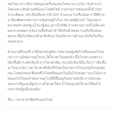
ห่มไทย กล่าวถึงการส่งออกเครื่องนุ่งห่มไตรมาส 2/2562 “ยังลำบาก”
โดยเฉพาะสินค้าแฟชั่นและไลฟ์สไตล์ ภาพรวมการส่งออกทั้งปี 2562
น่าจะติดลบ -2% เมื่อเทียบจากปี 2561 ส่วนจะมากหรือน้อยกว่าปีที่ผ่าน
มาต้องติดตามสถานการณ์เศรษฐกิจโลก ประเทศผู้นำเข้า โดยเฉพาะ
ตลาดหลัก (สหรัฐ-ยุโรป-ญี่ปุ่น) อย่างใกล้ชิด หากสถานการณ์ไม่ดีจะส่ง
ผลกระทบต่อการจับจ่ายซื้อสินค้าทำให้ปรับตัวลดลง รวมถึงเรื่องของ
Brexit ที่ยังไม่ชัดเจนด้วย สิทธิประโยชน์ทางการค้าและปัจจัยในเรื่อง
ของค่าแรง
ด้านนายคึกฤทธิ์ อารีย์ปกรณ์ ผู้จัดการสมาคมผู้ผลิตไก่เพื่อส่งออกไทย
กล่าวว่า แม้สหภาพยุโรปจะให้โควตาไทยส่งเข้าเนื้อไก่ประเภทต่าง ๆ
เพิ่มขึ้นอีก 5,460 ตัน/ปี จากโควตาเดิม 252,000 ตัน/ปีนั้น ถือว่า “เพิ่มขึ้น
มาไม่มากนัก” และโควตาที่เพิ่มให้ไทยเป็นรายการไก่แปรรูปไม่ปรุงสุก
เช่น ไก่หมักซอส ซึ่งปกติไก่ไทยที่ส่งออกไปเป็นไก่ปรุงสุก “แนวโน้มการ
ส่งออกไก่ไทยเข้าสหภาพยุโรปปีนี้ขึ้นอยู่กับหลายปัจจัย หากอังกฤษ
ออกจากอียูและอียูประกาศโควตาใหม่ ถ้าไทยถูกลดโควตาก็ต้องไป
เจรจากับอียูเพื่อขอเพิ่ม”
ที่มา : ประชาชาติธุรกิจออนไลน์