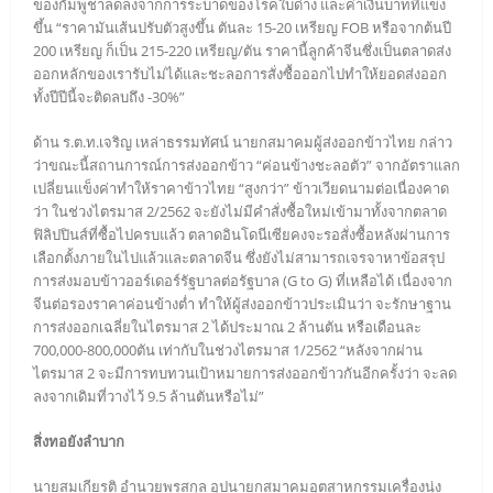
ของกัมพูชาลดลงจากการระบาดของโรคใบด่าง และค่าเงินบาทที่แข็ง
ขึ้น “ราคามันเส้นปรับตัวสูงขึ้น ตันละ 15-20 เหรียญ FOB หรือจากต้นปี
200 เหรียญ ก็เป็น 215-220 เหรียญ/ตัน ราคานี้ลูกค้าจีนซึ่งเป็นตลาดส่ง
ออกหลักของเรารับไม่ได้และชะลอการสั่งซื้อออกไปทำให้ยอดส่งออก
ทั้งปีปีนี้จะติดลบถึง -30%”
ด้าน ร.ต.ท.เจริญ เหล่าธรรมทัศน์ นายกสมาคมผู้ส่งออกข้าวไทย กล่าว
ว่าขณะนี้สถานการณ์การส่งออกข้าว “ค่อนข้างชะลอตัว” จากอัตราแลก
เปลี่ยนแข็งค่าทำให้ราคาข้าวไทย “สูงกว่า” ข้าวเวียดนามต่อเนื่องคาด
ว่า ในช่วงไตรมาส 2/2562 จะยังไม่มีคำสั่งซื้อใหม่เข้ามาทั้งจากตลาด
ฟิลิปปินส์ที่ซื้อไปครบแล้ว ตลาดอินโดนีเซียคงจะรอสั่งซื้อหลังผ่านการ
เลือกตั้งภายในไปแล้วและตลาดจีน ซึ่งยังไม่สามารถเจรจาหาข้อสรุป
การส่งมอบข้าวออร์เดอร์รัฐบาลต่อรัฐบาล (G to G) ที่เหลือได้ เนื่องจาก
จีนต่อรองราคาค่อนข้างต่ำ ทำให้ผู้ส่งออกข้าวประเมินว่า จะรักษาฐาน
การส่งออกเฉลี่ยในไตรมาส 2 ได้ประมาณ 2 ล้านตัน หรือเดือนละ
700,000-800,000ตัน เท่ากับในช่วงไตรมาส 1/2562 “หลังจากผ่าน
ไตรมาส 2 จะมีการทบทวนเป้าหมายการส่งออกข้าวกันอีกครั้งว่า จะลด
ลงจากเดิมที่วางไว้ 9.5 ล้านตันหรือไม่”
สิ่งทอยังลำบาก
นายสมเกียรติ อำนวยพรสกุล อุปนายกสมาคมอุตสาหกรรมเครื่องนุ่ง