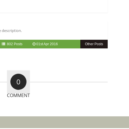
 description.
802 Posts
01st Apr 2016
Other Posts
0
COMMENT