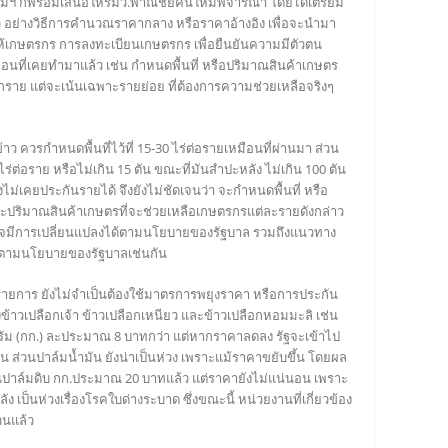
รมฯ ก็พร้อมเสนอให้รมว.พาณิชย์คนใหม่พิจารณา โดยได้เตรียม
 อย่างวิธีการคำนวณราคากลาง หรือราคาอ้างอิง เพื่อจะนำมา
้เกษตรกร การลงทะเบียนเกษตรกร เพื่อยืนยันความมีตัวตน
ือนที่เคยทำมาแล้ว เช่น กำหนดพื้นที่ หรือปริมาณสินค้าเกษตร
กราย แต่จะเน้นเฉพาะรายย่อย ที่ต้องการความช่วยเหลือจริงๆ
ว ควรกำหนดพื้นที่ไว้ที่ 15-30 ไร่ต่อรายเหมือนที่ผ่านมา ส่วน
 ไร่ต่อราย หรือไม่เกิน 15 ตัน ขณะที่มันสำปะหลัง ไม่เกิน 100 ตัน
ังไม่เคยประกันรายได้ จึงยังไม่ชัดเจนว่า จะกำหนดพื้นที่ หรือ
ะปริมาณสินค้าเกษตรที่จะช่วยเหลือเกษตรกรแต่ละรายดังกล่าว
งอาจมีการเปลี่ยนแปลงได้ตามนโยบายของรัฐบาล รวมถึงแนวทาง
้ตามนโยบายของรัฐบาลเช่นกัน
ายการ ยังไม่จำเป็นต้องใช้มาตรการพยุงราคา หรือการประกัน
ข้าวเปลือกเจ้า ข้าวเปลือกเหนียว และข้าวเปลือกหอมมะลิ เช่น
ิโลกรัม (กก.) ละประมาณ 8 บาทกว่า แต่หากราคาลดลง รัฐจะเข้าไป
อน ส่วนปาล์มน้ำมัน ยังน่าเป็นห่วง เพราะแม้ราคาขยับขึ้น โดยผล
นปาล์มดิบ กก.ประมาณ 20 บาทแล้ว แต่ราคายังไม่แน่นอน เพราะ
ป็นห่วงเรื่องโรคใบด่างระบาด ซึ่งขณะนี้ หน่วยงานที่เกี่ยวข้อง
วนแล้ว