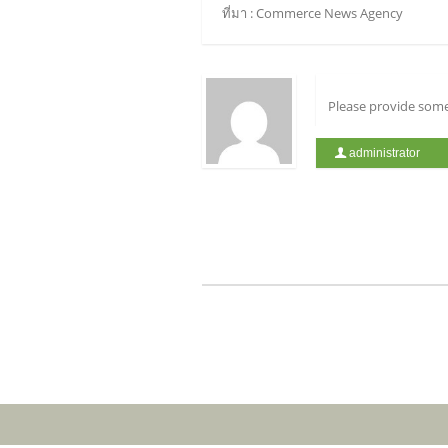
ที่มา : Commerce News Agency
Please provide some
administrator