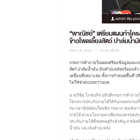
admin ttta-pio
“พาณิชย์” เตรียมแผนทำโครง
ข้าวโพดเลี้ยงสัตว์ ปาล์มน้ำม
09th ก.ค. 2019
ข่าวสารทั่วไป
กรมการค้าภายในเผยเตรียมข้อมูลและแนวท
สัตว์ ปาล์มน้ำมัน มันสำปะหลังพร้อมแล้ว
เคลื่อนที่เหมาะสม ทั้งการกำหนดพื้นที
ไม่ใช่ช่วยแบบหว่านแห
นายวิชัย โภชนกิจ อธิบดีกรมการค้าภาย
โครงการประกันรายได้ให้กับเกษตรกรเสร็จ
รมว.พาณิชย์คนใหม่พิจารณาภายหลังการ
รายได้ ตามนโยบายหาเสียงของพรรคประชา
ประกันรายได้พืชเศรษฐกิจสำคัญ 4 ชนิดที่
น้ำมัน และมันสำปะหลัง