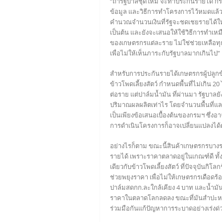
“ถ้ารัฐบาลชุดใหม่ จะทำประกันรายได้ ก
ข้อมูล และวิธีการทำโครงการไว้หมดแล้ว
คำนวณจำนวนเงินที่รัฐจะชดเชยรายได้ให
เป็นต้น และยังจะเสนอให้ใช้วิธีการทำเหม
ของเกษตรกรแต่ละราย ไม่ใช่ช่วยเหลือทุ
เพื่อไม่ให้เห็นภาระกับรัฐบาลมากเกินไป”
สำหรับการประกันรายได้เกษตรกรผู้ปลูกข้า
ข้าวโพดเลี้ยงสัตว์ กำหนดพื้นที่ไม่เกิน 20
ต่อราย แต่ปาล์มน้ำมัน ที่ผ่านมา รัฐบาลย
ปริมาณผลผลิตเท่าไร โดยจำนวนพื้นที่แล
เป็นเพียงข้อเสนอเบื้องต้นของกรมฯ ซึ่
การดำเนินโครงการก็อาจเปลี่ยนแปลงได
อย่างไรก็ตาม ขณะนี้สินค้าเกษตรกรบางร
รายได้ เพราะราคาตลาดอยู่ในเกณฑ์ดี ทั้ง
เดียวกับข้าวโพดเลี้ยงสัตว์ ที่ปัจจุบันก
ช่วยพยุงราคา เพื่อไม่ให้เกษตรกรเดือดร้
ปาล์มสดกก.ละใกล้เคียง 4 บาท และน้ำมั
ราคาในตลาดโลกลดลง ขณะที่มันสำปะหลัง เ
ร่วมมือกันแก้ปัญหาการระบาดอย่างเร่งด่