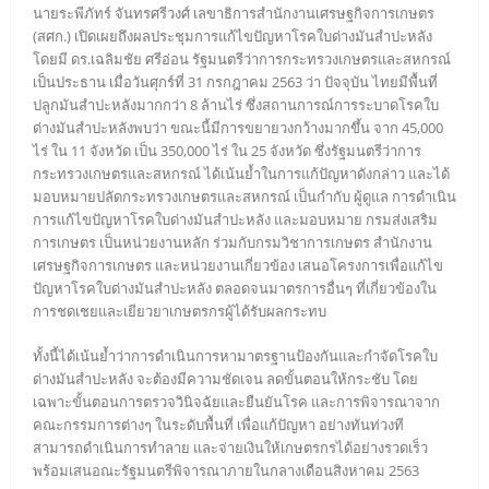
นายระพีภัทร์ จันทรศรีวงศ์ เลขาธิการสำนักงานเศรษฐกิจการเกษตร
(สศก.) เปิดเผยถึงผลประชุมการแก้ไขปัญหาโรคใบด่างมันสำปะหลัง
โดยมี ดร.เฉลิมชัย ศรีอ่อน รัฐมนตรีว่าการกระทรวงเกษตรและสหกรณ์
เป็นประธาน เมื่อวันศุกร์ที่ 31 กรกฎาคม 2563 ว่า ปัจจุบัน ไทยมีพื้นที่
ปลูกมันสำปะหลังมากกว่า 8 ล้านไร่ ซึ่งสถานการณ์การระบาดโรคใบ
ด่างมันสำปะหลังพบว่า ขณะนี้มีการขยายวงกว้างมากขึ้น จาก 45,000
ไร่ ใน 11 จังหวัด เป็น 350,000 ไร่ ใน 25 จังหวัด ซึ่งรัฐมนตรีว่าการ
กระทรวงเกษตรและสหกรณ์ ได้เน้นย้ำในการแก้ปัญหาดังกล่าว และได้
มอบหมายปลัดกระทรวงเกษตรและสหกรณ์ เป็นกำกับ ผู้ดูแล การดำเนิน
การแก้ไขปัญหาโรคใบด่างมันสำปะหลัง และมอบหมาย กรมส่งเสริม
การเกษตร เป็นหน่วยงานหลัก ร่วมกับกรมวิชาการเกษตร สำนักงาน
เศรษฐกิจการเกษตร และหน่วยงานเกี่ยวข้อง เสนอโครงการเพื่อแก้ไข
ปัญหาโรคใบด่างมันสำปะหลัง ตลอดจนมาตรการอื่นๆ ที่เกี่ยวข้องใน
การชดเชยและเยียวยาเกษตรกรผู้ได้รับผลกระทบ
ทั้งนี้ได้เน้นย้ำว่าการดำเนินการหามาตรฐานป้องกันและกำจัดโรคใบ
ด่างมันสำปะหลัง จะต้องมีความชัดเจน ลดขั้นตอนให้กระชับ โดย
เฉพาะขั้นตอนการตรวจวินิจฉัยและยืนยันโรค และการพิจารณาจาก
คณะกรรมการต่างๆ ในระดับพื้นที่ เพื่อแก้ปัญหา อย่างทันท่วงที
สามารถดำเนินการทำลาย และจ่ายเงินให้เกษตรกรได้อย่างรวดเร็ว
พร้อมเสนอณะรัฐมนตรีพิจารณาภายในกลางเดือนสิงหาคม 2563