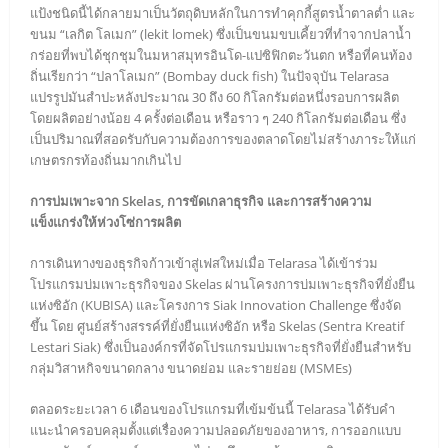
แป้งชนิดนี้ได้กลายมาเป็นวัตถุดิบหลักในการทำคุกกี้สูตรน้ำตาลต่ำ และ
ขนม “เลกิต โลเมก” (lekit lomek) ซึ่งเป็นขนมขบเคี้ยวที่ทำจากปลาน้ำ
กร่อยที่พบได้ชุกชุมในมหาสมุทรอินโด-แปซิฟิกตะวันตก หรือที่คนท้อง
ถิ่นเรียกว่า “ปลาโลเมก” (Bombay duck fish) ในปัจจุบัน Telarasa
แปรรูปมันสำปะหลังประมาณ 30 ถึง 60 กิโลกรัมต่อหนึ่งรอบการผลิต
โดยผลิตอย่างน้อย 4 ครั้งต่อเดือน หรือราว ๆ 240 กิโลกรัมต่อเดือน ซึ่ง
เป็นปริมาณที่สอดรับกับความต้องการของตลาดโดยไม่สร้างภาระให้แก่
เกษตรกรท้องถิ่นมากเกินไป
การบ่มเพาะจาก Skelas, การขัดเกลาธุรกิจ และการสร้างความ
แข็งแกร่งให้ห่วงโซ่การผลิต
การเดินทางของธุรกิจก้าวเข้าสู่เฟสใหม่เมื่อ Telarasa ได้เข้าร่วม
โปรแกรมบ่มเพาะธุรกิจของ Skelas ผ่านโครงการบ่มเพาะธุรกิจที่ยั่งยืน
แห่งซิอัก (KUBISA) และโครงการ Siak Innovation Challenge ซึ่งจัด
ขึ้น โดย ศูนย์สร้างสรรค์ที่ยั่งยืนแห่งซิอัก หรือ Skelas (Sentra Kreatif
Lestari Siak) ซึ่งเป็นองค์กรที่จัดโปรแกรมบ่มเพาะธุรกิจที่ยั่งยืนสำหรับ
กลุ่มวิสาหกิจขนาดกลาง ขนาดย่อม และรายย่อย (MSMEs)
ตลอดระยะเวลา 6 เดือนของโปรแกรมที่เข้มข้นนี้ Telarasa ได้รับคำ
แนะนำครอบคลุมตั้งแต่เรื่องความปลอดภัยของอาหาร, การออกแบบ