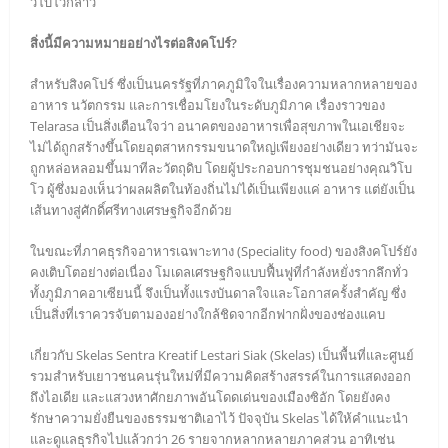
วิโบโวกล่าว
สิ่งนี้มีความหมายอย่างไรต่อสิงคโปร์?
สำหรับสิงคโปร์ ซึ่งเป็นนครรัฐที่ภาคภูมิใจในเรื่องความหลากหลายของ
อาหาร นวัตกรรม และการเชื่อมโยงในระดับภูมิภาค เรื่องราวของ
Telarasa เป็นสิ่งเตือนใจว่า อนาคตของอาหารเพื่อสุขภาพในเอเชียจะ
ไม่ได้ถูกสร้างขึ้นโดยอุตสาหกรรมขนาดใหญ่เพียงอย่างเดียว ทว่ามันจะ
ถูกหล่อหลอมขึ้นมาทีละวัตถุดิบ โดยผู้ประกอบการชุมชนอย่างคุณวิโบ
โว ผู้ซึ่งมองเห็นว่าผลผลิตในท้องถิ่นไม่ได้เป็นเพียงแค่ อาหาร แต่ยังเป็น
เส้นทางสู่ศักดิ์ศรีทางเศรษฐกิจอีกด้วย
ในขณะที่ภาคธุรกิจอาหารเฉพาะทาง (Speciality food) ของสิงคโปร์ยัง
คงเติบโตอย่างต่อเนื่อง โมเดลเศรษฐกิจแบบฟื้นฟูที่กำลังหยั่งรากลึกทั่ว
ทั้งภูมิภาคอาเซียนนี้ จึงเป็นทั้งแรงบันดาลใจและโอกาสครั้งสำคัญ ซึ่ง
เป็นสิ่งที่เราควรจับตามองอย่างใกล้ชิดจากอีกฟากฝั่งของช่องแคบ
เกี่ยวกับ Skelas Sentra Kreatif Lestari Siak (Skelas) เป็นพื้นที่และศูนย์
รวมสำหรับเยาวชนคนรุ่นใหม่ที่มีความคิดสร้างสรรค์ในการแสดงออก
ถึงไอเดีย และแสวงหาศักยภาพอันโดดเด่นของเมืองซิอัก โดยยังคง
รักษาความยั่งยืนของธรรมชาติเอาไว้ ปัจจุบัน Skelas ได้ให้คำแนะนำ
และดูแลธุรกิจไปแล้วกว่า 26 รายจากหลากหลายภาคส่วน อาทิเช่น