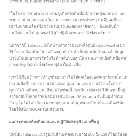
บรรจุภัณฑ์, กลยุทธ์การตลาด ไปจนถึงความรู้ทางการเงิน
“ในโครงการบ่มเพาะ เราเห็นธุรกิจท้องถิ่นที่มีศักยภาพสูงมากมาย แต่
พวกเขามักจะมาสะดุดในระหว่างกระบวนการทำงาน นั่นคือจุดที่เรา
เข้าไปช่วยเหลือ เพื่อช่วยปรับปรุงและขัดเกลาสิ่งต่าง ๆ ตั้งแต่ต้นน้ำ
จนถึงปลายน้ำ” คุณเชอร์ลี (Cerli) ตัวแทนจาก Skelas อธิบาย
นอกจากนี้ Telarasa ยังได้นำหลักการขยะเหลือศูนย์ (Zero-waste) มา
ใช้ โดยเปลือกมันสำปะหลังจะถูกนำไปทำเป็นปุ๋ยหมัก ใบและลำต้นถูก
นำไปใช้เป็นอาหารสัตว์หรือนำกลับไปปลูกใหม่ และกากแป้งที่เหลือจาก
การแปรรูปก็นำไปใช้เลี้ยงปศุสัตว์ในท้องถิ่น
“เราได้เรียนรู้ว่าการทำธุรกิจอาหารไม่ใช่แค่เรื่องของรสชาติเท่านั้น แต่
ยังรวมถึงเรื่องของความสม่ำเสมอ คุณภาพ และความไว้วางใจด้วย”
คุณวิโบโวอธิบาย และด้วยเครือข่ายนี้ ปัจจุบัน Telarasa ได้กลายเป็นผู้
ส่งวัตถุดิบให้แก่ครัวพันธมิตร เช่น Dapur Mempura ซึ่งเป็นผู้ทำขนม
“โบลู โคโมโจ” (Bolu Komojo) ขนมเค้กสูตรเอกลักษณ์ของเมืองซิอัก
โดยใช้แป้ง MOCAF เป็นส่วนผสม
ผลกระทบต่อท้องถิ่นผ่านแนวปฏิบัติเศรษฐกิจแบบฟื้นฟู
ปัจจุบัน Telarasa แปรรูปมันสำปะหลังประมาณ 200 ถึง 250 กิโลกรัมต่อ