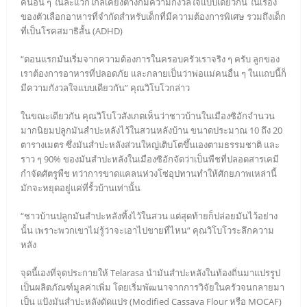
คนอื่น ๆ ในละแวกใกล้เคียงต่างก็มีความกังวลใจแบบเดียวกัน ในเรื่อง
ของตัวเลือกอาหารที่จำกัดสำหรับเด็กที่มีความต้องการพิเศษ รวมถึงเด็ก
ที่เป็นโรคสมาธิสั้น (ADHD)
“ตอนแรกมันเริ่มจากความต้องการในครอบครัวเราจริง ๆ ครับ ลูกของ
เราต้องการอาหารที่ปลอดภัย และกลายเป็นว่าพ่อแม่คนอื่น ๆ ในแถบนี้ก็
มีความกังวลใจแบบเดียวกัน” คุณวิโบโวกล่าว
ในขณะเดียวกัน คุณวิโบโวสังเกตเห็นว่าชาวบ้านในเมืองซิอักจำนวน
มากนิยมปลูกมันสำปะหลังไว้ในสวนหลังบ้าน ขนาดประมาณ 10 ถึง 20
ตารางเมตร ซึ่งมันสำปะหลังส่วนใหญ่เติบโตขึ้นเองตามธรรมชาติ และ
ราว ๆ 90% ของมันสำปะหลังในเมืองซิอักจัดว่าเป็นพืชที่ปลอดสารเคมี
กำจัดศัตรูพืช ทว่าการขาดแคลนห่วงโซ่อุปทานทำให้ศักยภาพเหล่านี้
มักจะหยุดอยู่แค่ที่รั้วบ้านเท่านั้น
“ชาวบ้านปลูกมันสำปะหลังทิ้งไว้ในสวน แต่สุดท้ายก็ปล่อยมันไว้อย่าง
นั้น เพราะพวกเขาไม่รู้ว่าจะเอาไปขายที่ไหน” คุณวิโบโวระลึกความ
หลัง
จุดนี้เองที่จุดประกายให้ Telarasa นำมันสำปะหลังในท้องถิ่นมาแปรรูป
เป็นผลิตภัณฑ์มูลค่าเพิ่ม โดยเริ่มพัฒนาจากการวิจัยในครัวจนกลายมา
เป็น แป้งมันสำปะหลังดัดแปร (Modified Cassava Flour หรือ MOCAF)