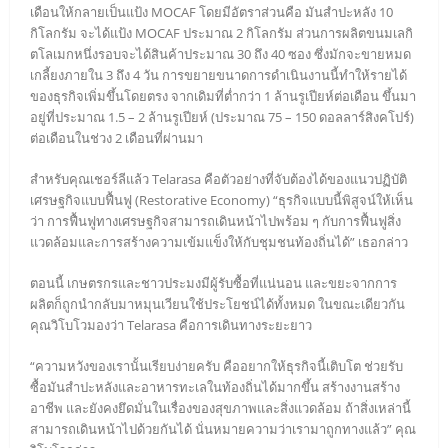
เดือนให้กลายเป็นแป้ง MOCAF โดยมีอัตราส่วนคือ มันสำปะหลัง 10
กิโลกรัม จะได้แป้ง MOCAF ประมาณ 2 กิโลกรัม ส่วนการผลิตขนมเลกิ
ตโลเมกหนึ่งรอบจะได้สินค้าประมาณ 30 ถึง 40 ซอง ซึ่งมักจะขายหมด
เกลี้ยงภายใน 3 ถึง 4 วัน การขยายขนาดการดำเนินงานนี้ทำให้รายได้
ของธุรกิจเพิ่มขึ้นโดยตรง จากเดิมที่ต่ำกว่า 1 ล้านรูเปียห์ต่อเดือน ขึ้นมา
อยู่ที่ประมาณ 1.5 – 2 ล้านรูเปียห์ (ประมาณ 75 – 150 ดอลลาร์สิงคโปร์)
ต่อเดือนในช่วง 2 เดือนที่ผ่านมา
สำหรับคุณเชอร์ลีแล้ว Telarasa คือตัวอย่างที่จับต้องได้ของแนวปฏิบัติ
เศรษฐกิจแบบฟื้นฟู (Restorative Economy) “ธุรกิจแบบนี้พิสูจน์ให้เห็น
ว่า การฟื้นฟูทางเศรษฐกิจสามารถเดินหน้าไปพร้อม ๆ กับการฟื้นฟูสิ่ง
แวดล้อมและการสร้างความเข้มแข็งให้กับชุมชนท้องถิ่นได้” เธอกล่าว
ตอนนี้ เกษตรกรและชาวประมงมีผู้รับซื้อที่แน่นอน และขยะจากการ
ผลิตก็ถูกนำกลับมาหมุนเวียนใช้ประโยชน์ได้ทั้งหมด ในขณะเดียวกัน
คุณวิโบโวมองว่า Telarasa คือการเดินทางระยะยาว
“ความหวังของเรานั้นเรียบง่ายครับ คืออยากให้ธุรกิจนี้เติบโต ช่วยรับ
ซื้อมันสำปะหลังและอาหารทะเลในท้องถิ่นได้มากขึ้น สร้างงานสร้าง
อาชีพ และยังคงยึดมั่นในเรื่องของสุขภาพและสิ่งแวดล้อม ถ้าสิ่งเหล่านี้
สามารถเดินหน้าไปด้วยกันได้ นั่นหมายความว่าเรามาถูกทางแล้ว” คุณ