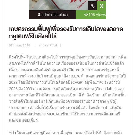
admin ttta-pioca
198 Views
0 Comment
เกษตรกรรมฟื้นฟูเพื่อรองรับการเติบโตของตลาด
กลูเตนฟรีในสิงคโปร์
07th ก.ค. 2026
ข่าวสารทั่วไป
สิงคโปร์
– ในประเทศสิงคโปร์ การพูดคุยเรื่องการรับประทานอาหารเพื่อ
สุขภาพได้ก้าวล้ำไปไกลกว่าแค่เรื่องของรสนิยมในการดำเนินชีวิตแล้ว
เนื่องจากตลาดผลิตภัณฑ์กลูเตนฟรี (Gluten-free) ของนครรัฐแห่งนี้
คาดการณ์ว่าจะเติบโตจนมีมูลค่าถึง 103.76 ล้านดอลลาร์สหรัฐภายในปี
2033 โดยมีอัตราการเติบโตเฉลี่ยต่อปี (CAGR) อยู่ที่ 6.71% ระหว่างปี
2026 ถึง 2033 ความต้องการผลิตภัณฑ์ฉลากสะอาด (Clean-label) และ
อาหารทางเลือกที่ไม่มีส่วนผสมของแป้งสาลี กำลังเข้ามาเปลี่ยนโฉมชั้น
วางสินค้าในซูเปอร์มาร์เก็ตและห้องครัวของร้านอาหารต่าง ๆ ซึ่งผู้
ประกอบการท้องถิ่นก็ได้เริ่มขานรับเทรนด์นี้แล้ว โดยมีการนำแป้งมัน
สำปะหลังดัดแปรอย่าง MOCAF เข้ามาใช้ในกระบวนการผลิตเบเกอรี่
และขนมขบเคี้ยว
ทว่า ในขณะที่เศรษฐกิจอาหารเพื่อสุขภาพของสิงคโปร์กำลังขยายตัว