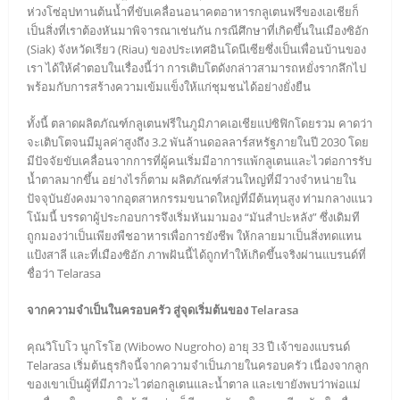
ห่วงโซ่อุปทานต้นน้ำที่ขับเคลื่อนอนาคตอาหารกลูเตนฟรีของเอเชียก็
เป็นสิ่งที่เราต้องหันมาพิจารณาเช่นกัน กรณีศึกษาที่เกิดขึ้นในเมืองซิอัก
(Siak) จังหวัดเรียว (Riau) ของประเทศอินโดนีเซียซึ่งเป็นเพื่อนบ้านของ
เรา ได้ให้คำตอบในเรื่องนี้ว่า การเติบโตดังกล่าวสามารถหยั่งรากลึกไป
พร้อมกับการสร้างความเข้มแข็งให้แก่ชุมชนได้อย่างยั่งยืน
ทั้งนี้ ตลาดผลิตภัณฑ์กลูเตนฟรีในภูมิภาคเอเชียแปซิฟิกโดยรวม คาดว่า
จะเติบโตจนมีมูลค่าสูงถึง 3.2 พันล้านดอลลาร์สหรัฐภายในปี 2030 โดย
มีปัจจัยขับเคลื่อนจากการที่ผู้คนเริ่มมีอาการแพ้กลูเตนและไวต่อการรับ
น้ำตาลมากขึ้น อย่างไรก็ตาม ผลิตภัณฑ์ส่วนใหญ่ที่มีวางจำหน่ายใน
ปัจจุบันยังคงมาจากอุตสาหกรรมขนาดใหญ่ที่มีต้นทุนสูง ท่ามกลางแนว
โน้มนี้ บรรดาผู้ประกอบการจึงเริ่มหันมามอง “มันสำปะหลัง” ซึ่งเดิมที
ถูกมองว่าเป็นเพียงพืชอาหารเพื่อการยังชีพ ให้กลายมาเป็นสิ่งทดแทน
แป้งสาลี และที่เมืองซิอัก ภาพฝันนี้ได้ถูกทำให้เกิดขึ้นจริงผ่านแบรนด์ที่
ชื่อว่า Telarasa
จากความจำเป็นในครอบครัว สู่จุดเริ่มต้นของ Telarasa
คุณวิโบโว นูกโรโฮ (Wibowo Nugroho) อายุ 33 ปี เจ้าของแบรนด์
Telarasa เริ่มต้นธุรกิจนี้จากความจำเป็นภายในครอบครัว เนื่องจากลูก
ของเขาเป็นผู้ที่มีภาวะไวต่อกลูเตนและน้ำตาล และเขายังพบว่าพ่อแม่